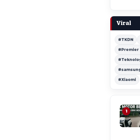
Viral
#TKDN
#Premier
#Teknolo
#samsung 
#Xiaomi
1