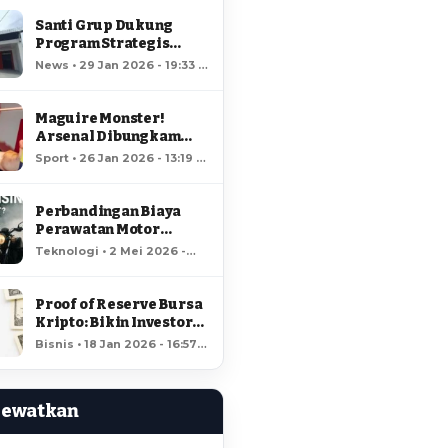
Santi Grup Dukung
Program Strategis
Nasional, Gerai
News • 29 Jan 2026 - 19:33 •
Kopdes/Kel
66 views
Hungayonaa Jadi yang
Tercepat Dibangun di
Maguire Monster!
Gorontalo
Arsenal Dibungkam
Raja MU!
Sport • 26 Jan 2026 - 13:19 •
64 views
Perbandingan Biaya
Perawatan Motor
Listrik dan Motor
Teknologi • 2 Mei 2026 -
Bensin, Mana Lebih
18:37 • 60 views
Hemat?
Proof of Reserve Bursa
Kripto: Bikin Investor
Kaya Raya?
Bisnis • 18 Jan 2026 - 16:57 •
60 views
Lewatkan