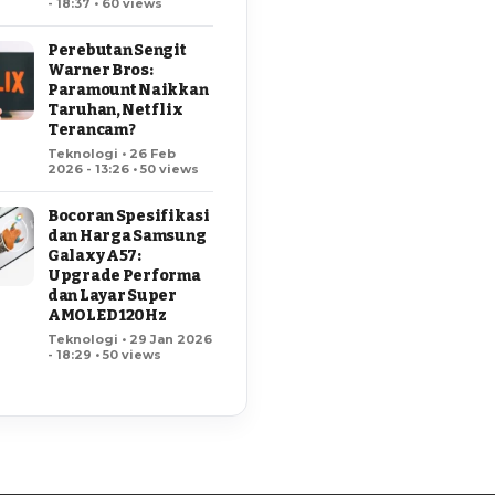
- 18:37 • 60 views
Perebutan Sengit
Warner Bros:
Paramount Naikkan
Taruhan, Netflix
Terancam?
Teknologi • 26 Feb
2026 - 13:26 • 50 views
Bocoran Spesifikasi
dan Harga Samsung
Galaxy A57:
Upgrade Performa
dan Layar Super
AMOLED 120Hz
Teknologi • 29 Jan 2026
- 18:29 • 50 views