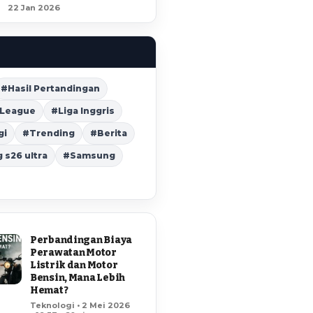
22 Jan 2026
#Hasil Pertandingan
 League
#Liga Inggris
gi
#Trending
#Berita
s26 ultra
#Samsung
Perbandingan Biaya
Perawatan Motor
Listrik dan Motor
Bensin, Mana Lebih
Hemat?
Teknologi • 2 Mei 2026