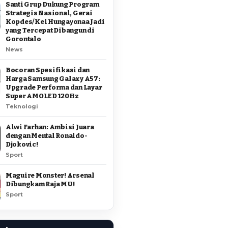
Santi Grup Dukung Program
Strategis Nasional, Gerai
Kopdes/Kel Hungayonaa Jadi
yang Tercepat Dibangun di
Gorontalo
News
Bocoran Spesifikasi dan
Harga Samsung Galaxy A57:
Upgrade Performa dan Layar
Super AMOLED 120Hz
Teknologi
Alwi Farhan: Ambisi Juara
dengan Mental Ronaldo-
Djokovic!
Sport
Maguire Monster! Arsenal
Dibungkam Raja MU!
Sport