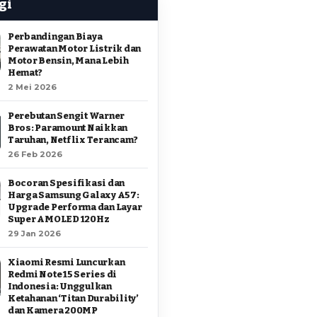
gi
Perbandingan Biaya
Perawatan Motor Listrik dan
Motor Bensin, Mana Lebih
Hemat?
2 Mei 2026
Perebutan Sengit Warner
Bros: Paramount Naikkan
Taruhan, Netflix Terancam?
26 Feb 2026
Bocoran Spesifikasi dan
Harga Samsung Galaxy A57:
Upgrade Performa dan Layar
Super AMOLED 120Hz
29 Jan 2026
Xiaomi Resmi Luncurkan
Redmi Note 15 Series di
Indonesia: Unggulkan
Ketahanan ‘Titan Durability’
dan Kamera 200MP