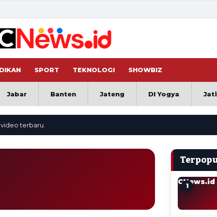
DIKAN
SPORT
TEKNOLOGI
SHOWBIZ
Jabar
Banten
Jateng
DI Yogya
Jat
o terbaru.
Terpopu
CNews.id
1