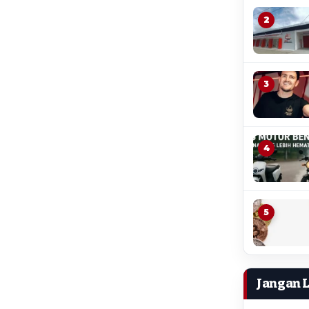
2
3
4
5
Jangan 