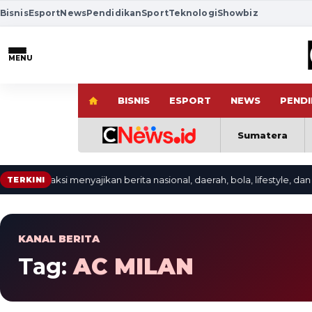
Bisnis
Esport
News
Pendidikan
Sport
Teknologi
Showbiz
MENU
BISNIS
ESPORT
NEWS
PENDI
Sumatera
: redaksi menyajikan berita nasional, daerah, bola, lifestyle, dan vide
TERKINI
KANAL BERITA
Tag:
AC MILAN