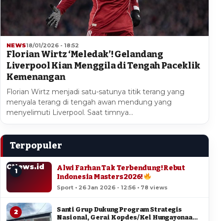
NEWS
18/01/2026 - 18:52
Florian Wirtz ‘Meledak’! Gelandang
Liverpool Kian Menggila di Tengah Paceklik
Kemenangan
Florian Wirtz menjadi satu-satunya titik terang yang
menyala terang di tengah awan mendung yang
menyelimuti Liverpool. Saat timnya…
Terpopuler
CNews.id
Alwi Farhan Tak Terbendung! Rebut
1
Indonesia Masters 2026!
Sport • 26 Jan 2026 - 12:56 • 78 views
Santi Grup Dukung Program Strategis
2
Nasional, Gerai Kopdes/Kel Hungayonaa