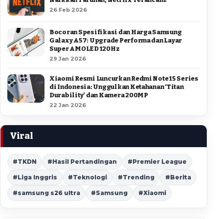
26 Feb 2026
Bocoran Spesifikasi dan Harga Samsung
Galaxy A57: Upgrade Performa dan Layar
Super AMOLED 120Hz
29 Jan 2026
Xiaomi Resmi Luncurkan Redmi Note 15 Series
di Indonesia: Unggulkan Ketahanan ‘Titan
Durability’ dan Kamera 200MP
22 Jan 2026
Viral
#TKDN
#Hasil Pertandingan
#Premier League
#Liga Inggris
#Teknologi
#Trending
#Berita
#samsung s26 ultra
#Samsung
#Xiaomi