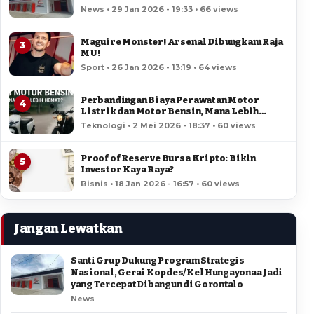
Jadi yang Tercepat Dibangun di Gorontalo
News • 29 Jan 2026 - 19:33 • 66 views
Maguire Monster! Arsenal Dibungkam Raja
3
MU!
Sport • 26 Jan 2026 - 13:19 • 64 views
Perbandingan Biaya Perawatan Motor
4
Listrik dan Motor Bensin, Mana Lebih
Hemat?
Teknologi • 2 Mei 2026 - 18:37 • 60 views
Proof of Reserve Bursa Kripto: Bikin
5
Investor Kaya Raya?
Bisnis • 18 Jan 2026 - 16:57 • 60 views
Jangan Lewatkan
Santi Grup Dukung Program Strategis
Nasional, Gerai Kopdes/Kel Hungayonaa Jadi
yang Tercepat Dibangun di Gorontalo
News