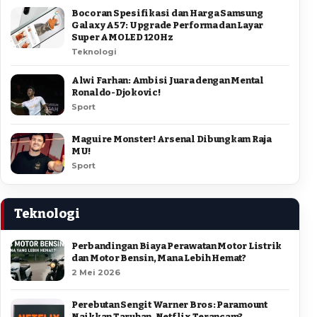
Bocoran Spesifikasi dan Harga Samsung
Galaxy A57: Upgrade Performa dan Layar
Super AMOLED 120Hz
Teknologi
Alwi Farhan: Ambisi Juara dengan Mental
Ronaldo-Djokovic!
Sport
Maguire Monster! Arsenal Dibungkam Raja
MU!
Sport
Teknologi
Perbandingan Biaya Perawatan Motor Listrik
dan Motor Bensin, Mana Lebih Hemat?
2 Mei 2026
Perebutan Sengit Warner Bros: Paramount
Naikkan Taruhan, Netflix Terancam?