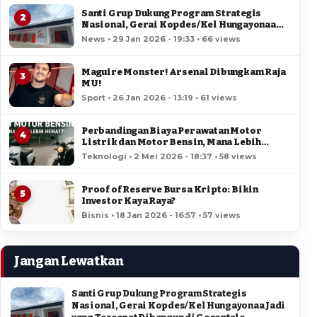
Santi Grup Dukung Program Strategis
2
Nasional, Gerai Kopdes/Kel Hungayonaa
Jadi yang Tercepat Dibangun di Gorontalo
News • 29 Jan 2026 - 19:33 • 66 views
Maguire Monster! Arsenal Dibungkam Raja
3
MU!
Sport • 26 Jan 2026 - 13:19 • 61 views
Perbandingan Biaya Perawatan Motor
4
Listrik dan Motor Bensin, Mana Lebih
Hemat?
Teknologi • 2 Mei 2026 - 18:37 • 58 views
Proof of Reserve Bursa Kripto: Bikin
5
Investor Kaya Raya?
Bisnis • 18 Jan 2026 - 16:57 • 57 views
Jangan Lewatkan
Santi Grup Dukung Program Strategis
Nasional, Gerai Kopdes/Kel Hungayonaa Jadi