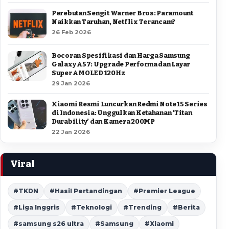
Perebutan Sengit Warner Bros: Paramount
Naikkan Taruhan, Netflix Terancam?
26 Feb 2026
Bocoran Spesifikasi dan Harga Samsung
Galaxy A57: Upgrade Performa dan Layar
Super AMOLED 120Hz
29 Jan 2026
Xiaomi Resmi Luncurkan Redmi Note 15 Series
di Indonesia: Unggulkan Ketahanan ‘Titan
Durability’ dan Kamera 200MP
22 Jan 2026
Viral
#TKDN
#Hasil Pertandingan
#Premier League
#Liga Inggris
#Teknologi
#Trending
#Berita
#samsung s26 ultra
#Samsung
#Xiaomi