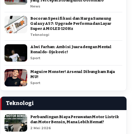
yang Tercepat Dibangun di Gorontalo
News
Bocoran Spesifikasi dan Harga Samsung
Galaxy A57: Upgrade Performa dan Layar
Super AMOLED 120Hz
Teknologi
Alwi Farhan: Ambisi Juara dengan Mental
Ronaldo-Djokovic!
Sport
Maguire Monster! Arsenal Dibungkam Raja
MU!
Sport
Teknologi
Perbandingan Biaya Perawatan Motor Listrik
dan Motor Bensin, Mana Lebih Hemat?
2 Mei 2026