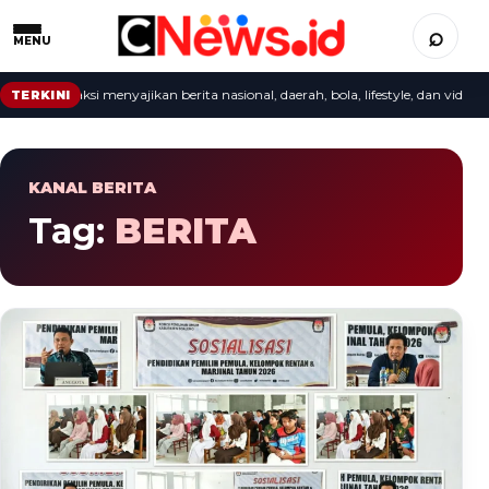
⌕
MENU
epat: redaksi menyajikan berita nasional, daerah, bola, lifestyle, dan video terb
TERKINI
KANAL BERITA
Tag:
BERITA