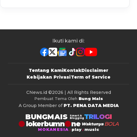
Ikuti kami di:
Tentang Kami
Kontak
Disclaimer
Kebijakan Privasi
Term of Service
CNews.id
©2026 | All Rights Reserved
Pembuat Tema Oleh
Bung Mais
A Group Member of
PT. PENA DATA MEDIA
BUNGMAIS
TRILOGI
Smart &
Blogging
lokerbumn
BOLA
Waktunya
MOKANESIA
play
music