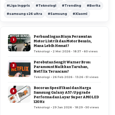
#Liga Inggris
#Teknologi
#Trending
#Berita
#samsung s26 ultra
#Samsung
#Xiaomi
Perbandingan Biaya Perawatan
1
Motor Listrik dan Motor Bensin,
Mana Lebih Hemat?
Teknologi • 2 Mei 2026 - 18:37 • 60 views
Perebutan Sengit Warner Bros:
2
Paramount Naikkan Taruhan,
Netflix Terancam?
Teknologi • 26 Feb 2026 - 13:26 • 51 views
Bocoran Spesifikasi dan Harga
3
Samsung Galaxy A57: Upgrade
Performa dan Layar Super AMOLED
120Hz
Teknologi • 29 Jan 2026 - 18:29 • 50 views