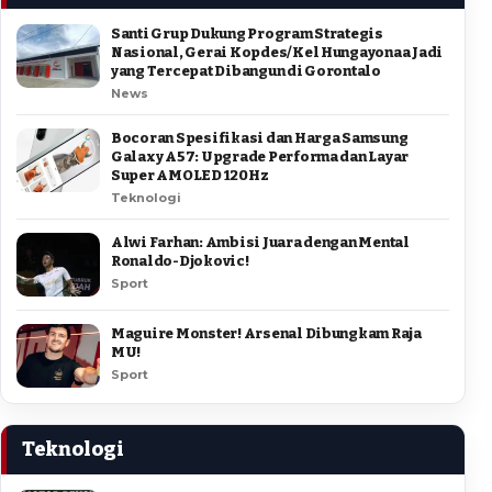
Santi Grup Dukung Program Strategis
Nasional, Gerai Kopdes/Kel Hungayonaa Jadi
yang Tercepat Dibangun di Gorontalo
News
Bocoran Spesifikasi dan Harga Samsung
Galaxy A57: Upgrade Performa dan Layar
Super AMOLED 120Hz
Teknologi
Alwi Farhan: Ambisi Juara dengan Mental
Ronaldo-Djokovic!
Sport
Maguire Monster! Arsenal Dibungkam Raja
MU!
Sport
Teknologi