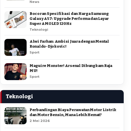
News
Bocoran Spesifikasi dan Harga Samsung
Galaxy A57: Upgrade Performa dan Layar
Super AMOLED 120Hz
Teknologi
Alwi Farhan: Ambisi Juara dengan Mental
Ronaldo-Djokovic!
Sport
Maguire Monster! Arsenal Dibungkam Raja
MU!
Sport
Teknologi
Perbandingan Biaya Perawatan Motor Listrik
dan Motor Bensin, Mana Lebih Hemat?
2 Mei 2026