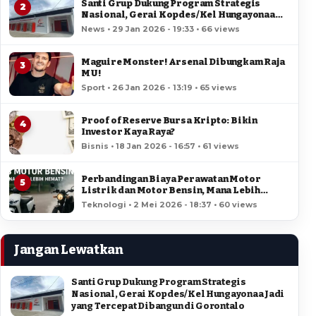
Santi Grup Dukung Program Strategis
2
Nasional, Gerai Kopdes/Kel Hungayonaa
Jadi yang Tercepat Dibangun di Gorontalo
News • 29 Jan 2026 - 19:33 • 66 views
Maguire Monster! Arsenal Dibungkam Raja
3
MU!
Sport • 26 Jan 2026 - 13:19 • 65 views
Proof of Reserve Bursa Kripto: Bikin
4
Investor Kaya Raya?
Bisnis • 18 Jan 2026 - 16:57 • 61 views
Perbandingan Biaya Perawatan Motor
5
Listrik dan Motor Bensin, Mana Lebih
Hemat?
Teknologi • 2 Mei 2026 - 18:37 • 60 views
Jangan Lewatkan
Santi Grup Dukung Program Strategis
Nasional, Gerai Kopdes/Kel Hungayonaa Jadi
yang Tercepat Dibangun di Gorontalo