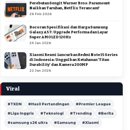
Perebutan Sengit Warner Bros: Paramount
Naikkan Taruhan, Netflix Terancam?
26 Feb 2026
Bocoran Spesifikasi dan Harga Samsung
Galaxy A57: Upgrade Performa dan Layar
Super AMOLED 120Hz
29 Jan 2026
Xiaomi Resmi Luncurkan Redmi Note 15 Series
di Indonesia: Unggulkan Ketahanan ‘Titan
Durability’ dan Kamera 200MP
22 Jan 2026
Viral
#TKDN
#Hasil Pertandingan
#Premier League
#Liga Inggris
#Teknologi
#Trending
#Berita
#samsung s26 ultra
#Samsung
#Xiaomi