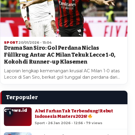
SPORT
20/01/2026 - 15:04
Drama San Siro: Gol Perdana Niclas
Füllkrug Antar AC Milan Tekuk Lecce 1-0,
Kokoh di Runner-up Klasemen
Laporan lengkap kemenangan krusial AC Milan 1-0 atas
Lecce di San Siro, berkat gol tunggal dan perdana dari…
Terpopuler
CNews.id
Alwi Farhan Tak Terbendung! Rebut
1
Indonesia Masters 2026!
Sport • 26 Jan 2026 - 12:56 • 79 views