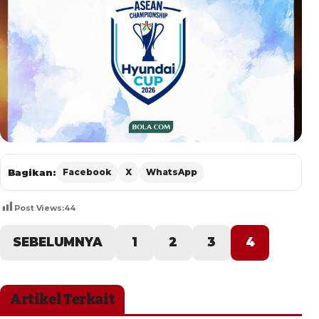
Bagikan:
Facebook
X
WhatsApp
Post Views:
44
SEBELUMNYA
1
2
3
4
Artikel Terkait