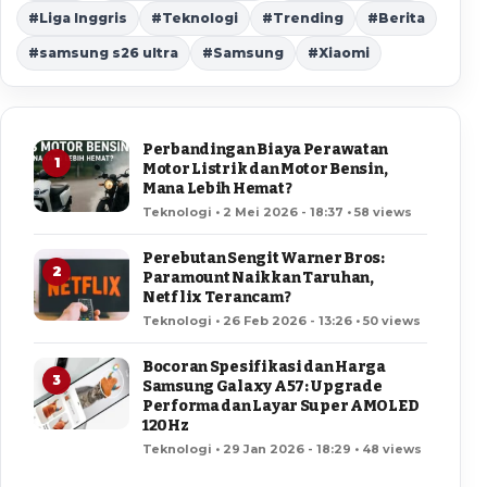
#Liga Inggris
#Teknologi
#Trending
#Berita
#samsung s26 ultra
#Samsung
#Xiaomi
Perbandingan Biaya Perawatan
1
Motor Listrik dan Motor Bensin,
Mana Lebih Hemat?
Teknologi • 2 Mei 2026 - 18:37 • 58 views
Perebutan Sengit Warner Bros:
2
Paramount Naikkan Taruhan,
Netflix Terancam?
Teknologi • 26 Feb 2026 - 13:26 • 50 views
Bocoran Spesifikasi dan Harga
3
Samsung Galaxy A57: Upgrade
Performa dan Layar Super AMOLED
120Hz
Teknologi • 29 Jan 2026 - 18:29 • 48 views