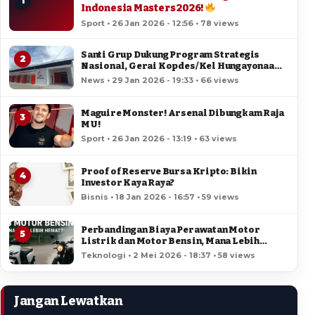
1
Indonesia Masters 2026!
Sport • 26 Jan 2026 - 12:56 • 78 views
Santi Grup Dukung Program Strategis
2
Nasional, Gerai Kopdes/Kel Hungayonaa
Jadi yang Tercepat Dibangun di Gorontalo
News • 29 Jan 2026 - 19:33 • 66 views
Maguire Monster! Arsenal Dibungkam Raja
3
MU!
Sport • 26 Jan 2026 - 13:19 • 63 views
Proof of Reserve Bursa Kripto: Bikin
4
Investor Kaya Raya?
Bisnis • 18 Jan 2026 - 16:57 • 59 views
Perbandingan Biaya Perawatan Motor
5
Listrik dan Motor Bensin, Mana Lebih
Hemat?
Teknologi • 2 Mei 2026 - 18:37 • 58 views
Jangan Lewatkan