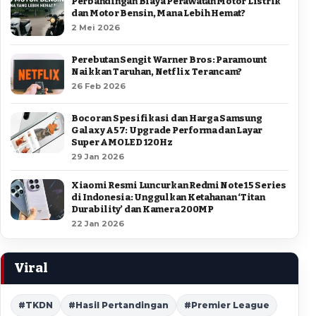
Perbandingan Biaya Perawatan Motor Listrik
dan Motor Bensin, Mana Lebih Hemat?
2 Mei 2026
Perebutan Sengit Warner Bros: Paramount
Naikkan Taruhan, Netflix Terancam?
26 Feb 2026
Bocoran Spesifikasi dan Harga Samsung
Galaxy A57: Upgrade Performa dan Layar
Super AMOLED 120Hz
29 Jan 2026
Xiaomi Resmi Luncurkan Redmi Note 15 Series
di Indonesia: Unggulkan Ketahanan ‘Titan
Durability’ dan Kamera 200MP
22 Jan 2026
Viral
#TKDN
#Hasil Pertandingan
#Premier League