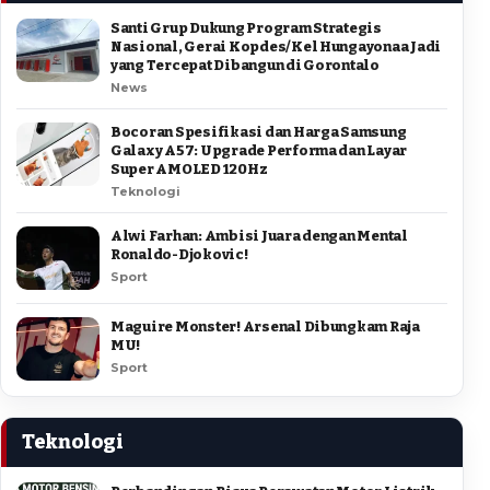
Santi Grup Dukung Program Strategis
Nasional, Gerai Kopdes/Kel Hungayonaa Jadi
yang Tercepat Dibangun di Gorontalo
News
Bocoran Spesifikasi dan Harga Samsung
Galaxy A57: Upgrade Performa dan Layar
Super AMOLED 120Hz
Teknologi
Alwi Farhan: Ambisi Juara dengan Mental
Ronaldo-Djokovic!
Sport
Maguire Monster! Arsenal Dibungkam Raja
MU!
Sport
Teknologi