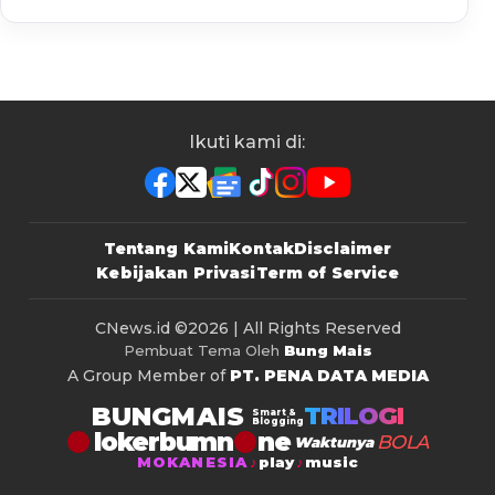
Ikuti kami di:
Tentang Kami
Kontak
Disclaimer
Kebijakan Privasi
Term of Service
CNews.id
©2026 | All Rights Reserved
Pembuat Tema Oleh
Bung Mais
A Group Member of
PT. PENA DATA MEDIA
BUNGMAIS
TRILOGI
Smart &
Blogging
lokerbumn
BOLA
Waktunya
MOKANESIA
play
music