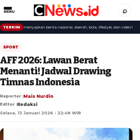
⌕
MENU
 redaksi menyajikan berita nasional, daerah, bola, lifestyle, dan video terbaru.
TERKINI
SPORT
AFF 2026: Lawan Berat
Menanti! Jadwal Drawing
Timnas Indonesia
Reporter :
Mais Nurdin
Editor :
Redaksi
Selasa, 13 Januari 2026 - 22:48 WIB