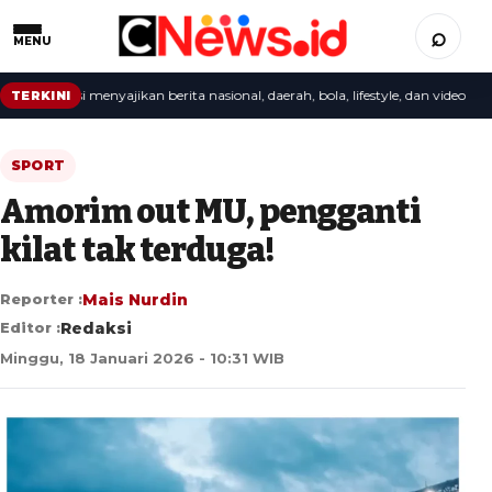
⌕
MENU
: redaksi menyajikan berita nasional, daerah, bola, lifestyle, dan video terbaru
TERKINI
SPORT
Amorim out MU, pengganti
kilat tak terduga!
Reporter :
Mais Nurdin
Editor :
Redaksi
Minggu, 18 Januari 2026 - 10:31 WIB