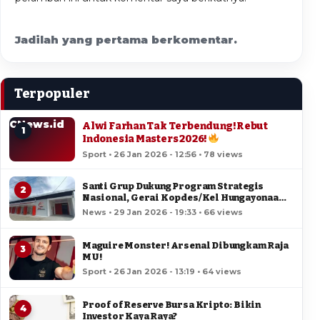
Jadilah yang pertama berkomentar.
Terpopuler
CNews.id
Alwi Farhan Tak Terbendung! Rebut
1
Indonesia Masters 2026!
Sport • 26 Jan 2026 - 12:56 • 78 views
Santi Grup Dukung Program Strategis
2
Nasional, Gerai Kopdes/Kel Hungayonaa
Jadi yang Tercepat Dibangun di Gorontalo
News • 29 Jan 2026 - 19:33 • 66 views
Maguire Monster! Arsenal Dibungkam Raja
3
MU!
Sport • 26 Jan 2026 - 13:19 • 64 views
Proof of Reserve Bursa Kripto: Bikin
4
Investor Kaya Raya?