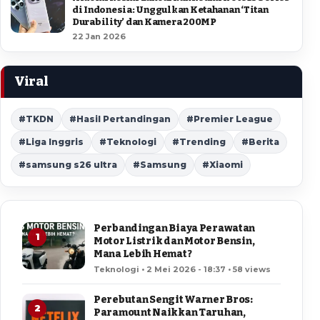
di Indonesia: Unggulkan Ketahanan ‘Titan
Durability’ dan Kamera 200MP
22 Jan 2026
Viral
#TKDN
#Hasil Pertandingan
#Premier League
#Liga Inggris
#Teknologi
#Trending
#Berita
#samsung s26 ultra
#Samsung
#Xiaomi
Perbandingan Biaya Perawatan
1
Motor Listrik dan Motor Bensin,
Mana Lebih Hemat?
Teknologi • 2 Mei 2026 - 18:37 • 58 views
Perebutan Sengit Warner Bros:
2
Paramount Naikkan Taruhan,