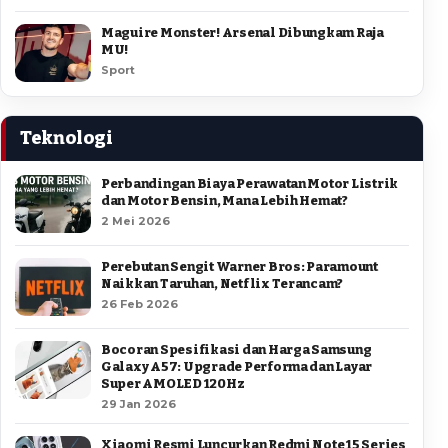
Maguire Monster! Arsenal Dibungkam Raja
MU!
Sport
Teknologi
Perbandingan Biaya Perawatan Motor Listrik
dan Motor Bensin, Mana Lebih Hemat?
2 Mei 2026
Perebutan Sengit Warner Bros: Paramount
Naikkan Taruhan, Netflix Terancam?
26 Feb 2026
Bocoran Spesifikasi dan Harga Samsung
Galaxy A57: Upgrade Performa dan Layar
Super AMOLED 120Hz
29 Jan 2026
Xiaomi Resmi Luncurkan Redmi Note 15 Series