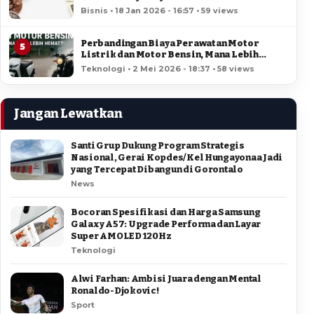
Bisnis • 18 Jan 2026 - 16:57 • 59 views
Perbandingan Biaya Perawatan Motor
5
Listrik dan Motor Bensin, Mana Lebih
Hemat?
Teknologi • 2 Mei 2026 - 18:37 • 58 views
Jangan Lewatkan
Santi Grup Dukung Program Strategis
Nasional, Gerai Kopdes/Kel Hungayonaa Jadi
yang Tercepat Dibangun di Gorontalo
News
Bocoran Spesifikasi dan Harga Samsung
Galaxy A57: Upgrade Performa dan Layar
Super AMOLED 120Hz
Teknologi
Alwi Farhan: Ambisi Juara dengan Mental
Ronaldo-Djokovic!
Sport