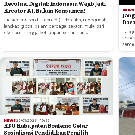
Revolusi Digital: Indonesia Wajib Jadi
Kreator AI, Bukan Konsumen!
NEWS
Jang
Era kecerdasan buatan (AI) telah tiba, mengubah
Dara
lanskap global dalam berbagai sektor, mulai dari
Langi
ekonomi hingga kehidupan sehari-hari.…
keind
semes
NEWS
29/01/2026 - 19:49
KPU Kabupaten Boalemo Gelar
Sosialisasi Pendidikan Pemilih