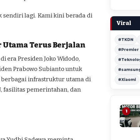
 sendiri lagi. Kami kini berada di
Viral
#TKDN
 Utama Terus Berjalan
#Premier
i era Presiden Joko Widodo,
#Teknolo
siden Prabowo Subianto untuk
#samsung 
erbagai infrastruktur utama di
#Xiaomi
, fasilitas pemerintahan, dan
1
aya Yudhi Sadewa meminta