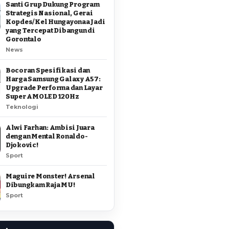
Santi Grup Dukung Program
Strategis Nasional, Gerai
Kopdes/Kel Hungayonaa Jadi
yang Tercepat Dibangun di
Gorontalo
News
Bocoran Spesifikasi dan
Harga Samsung Galaxy A57:
Upgrade Performa dan Layar
Super AMOLED 120Hz
Teknologi
Alwi Farhan: Ambisi Juara
dengan Mental Ronaldo-
Djokovic!
Sport
Maguire Monster! Arsenal
Dibungkam Raja MU!
Sport