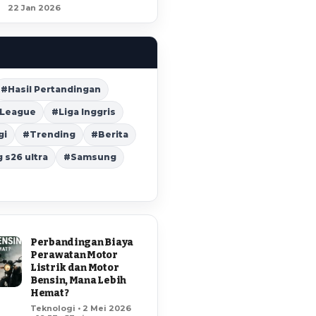
22 Jan 2026
#Hasil Pertandingan
 League
#Liga Inggris
gi
#Trending
#Berita
s26 ultra
#Samsung
Perbandingan Biaya
Perawatan Motor
Listrik dan Motor
Bensin, Mana Lebih
Hemat?
Teknologi • 2 Mei 2026