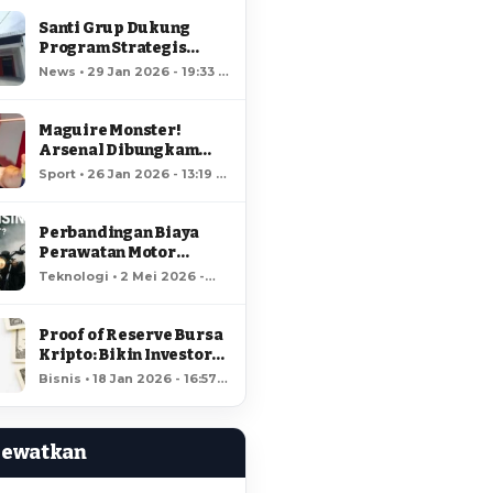
Santi Grup Dukung
Program Strategis
Nasional, Gerai
News • 29 Jan 2026 - 19:33 •
Kopdes/Kel
66 views
Hungayonaa Jadi yang
Tercepat Dibangun di
Maguire Monster!
Gorontalo
Arsenal Dibungkam
Raja MU!
Sport • 26 Jan 2026 - 13:19 •
61 views
Perbandingan Biaya
Perawatan Motor
Listrik dan Motor
Teknologi • 2 Mei 2026 -
Bensin, Mana Lebih
18:37 • 57 views
Hemat?
Proof of Reserve Bursa
Kripto: Bikin Investor
Kaya Raya?
Bisnis • 18 Jan 2026 - 16:57 •
56 views
Lewatkan