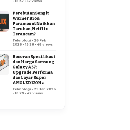
- 18:37 • 57 views
Perebutan Sengit
Warner Bros:
Paramount Naikkan
Taruhan, Netflix
Terancam?
Teknologi • 26 Feb
2026 - 13:26 • 48 views
Bocoran Spesifikasi
dan Harga Samsung
Galaxy A57:
Upgrade Performa
dan Layar Super
AMOLED 120Hz
Teknologi • 29 Jan 2026
- 18:29 • 47 views