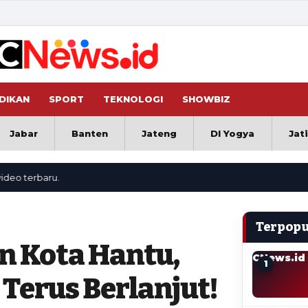
DIKAN
SPORT
TEKNOLOGI
SHOWBIZ
Jabar
Banten
Jateng
DI Yogya
Jat
baru.
Terpopu
n Kota Hantu,
CNews.id
1
erus Berlanjut!