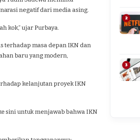
arasi negatif dari media asing.
2
ah kok,” ujar Purbaya.
is terhadap masa depan IKN dan
han baru yang modern,
3
rhadap kelanjutan proyek IKN
ke sini untuk menjawab bahwa IKN
emberikan tanggapannya: