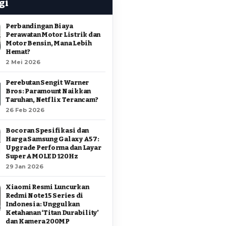
gi
Perbandingan Biaya
Perawatan Motor Listrik dan
Motor Bensin, Mana Lebih
Hemat?
2 Mei 2026
Perebutan Sengit Warner
Bros: Paramount Naikkan
Taruhan, Netflix Terancam?
26 Feb 2026
Bocoran Spesifikasi dan
Harga Samsung Galaxy A57:
Upgrade Performa dan Layar
Super AMOLED 120Hz
29 Jan 2026
Xiaomi Resmi Luncurkan
Redmi Note 15 Series di
Indonesia: Unggulkan
Ketahanan ‘Titan Durability’
dan Kamera 200MP