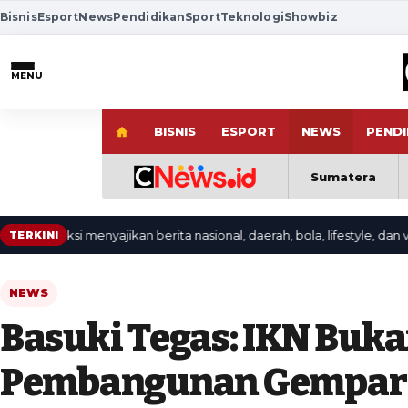
Bisnis
Esport
News
Pendidikan
Sport
Teknologi
Showbiz
MENU
BISNIS
ESPORT
NEWS
PENDI
Sumatera
aksi menyajikan berita nasional, daerah, bola, lifestyle, dan video ter
TERKINI
NEWS
Basuki Tegas: IKN Buka
Pembangunan Gempar T