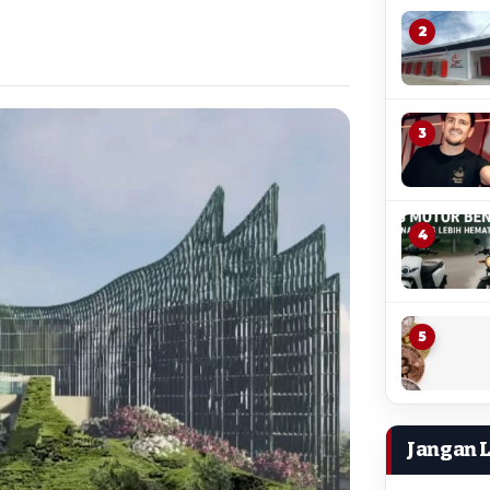
2
3
4
5
Jangan 