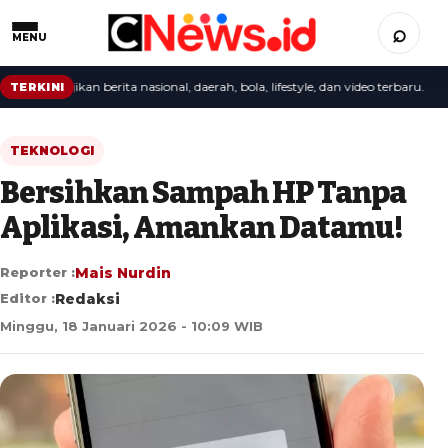
⌕
MENU
nyajikan berita nasional, daerah, bola, lifestyle, dan video terbaru.
TERKINI
TEKNOLOGI
Bersihkan Sampah HP Tanpa
Aplikasi, Amankan Datamu!
Reporter :
Mais Nurdin
Editor :
Redaksi
Minggu, 18 Januari 2026 - 10:09 WIB