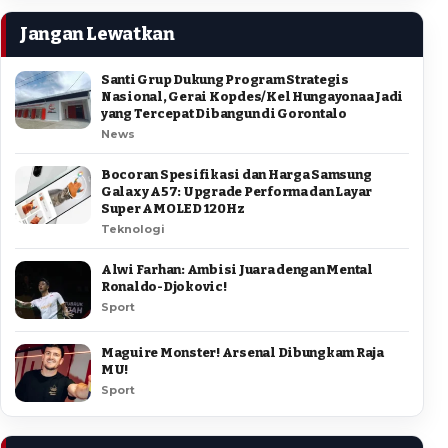
Jangan Lewatkan
Santi Grup Dukung Program Strategis
Nasional, Gerai Kopdes/Kel Hungayonaa Jadi
yang Tercepat Dibangun di Gorontalo
News
Bocoran Spesifikasi dan Harga Samsung
Galaxy A57: Upgrade Performa dan Layar
Super AMOLED 120Hz
Teknologi
Alwi Farhan: Ambisi Juara dengan Mental
Ronaldo-Djokovic!
Sport
Maguire Monster! Arsenal Dibungkam Raja
MU!
Sport