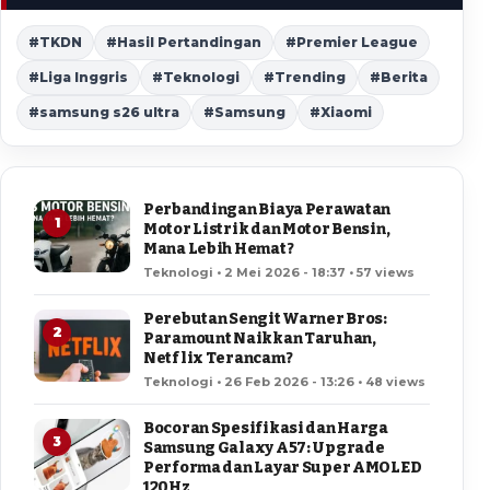
#TKDN
#Hasil Pertandingan
#Premier League
#Liga Inggris
#Teknologi
#Trending
#Berita
#samsung s26 ultra
#Samsung
#Xiaomi
Perbandingan Biaya Perawatan
1
Motor Listrik dan Motor Bensin,
Mana Lebih Hemat?
Teknologi • 2 Mei 2026 - 18:37 • 57 views
Perebutan Sengit Warner Bros:
2
Paramount Naikkan Taruhan,
Netflix Terancam?
Teknologi • 26 Feb 2026 - 13:26 • 48 views
Bocoran Spesifikasi dan Harga
3
Samsung Galaxy A57: Upgrade
Performa dan Layar Super AMOLED
120Hz