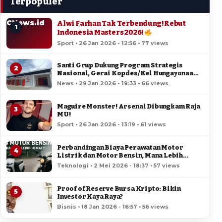
Terpopuler
CNews.id
Alwi Farhan Tak Terbendung! Rebut
1
Indonesia Masters 2026!
Sport • 26 Jan 2026 - 12:56 • 77 views
Santi Grup Dukung Program Strategis
2
Nasional, Gerai Kopdes/Kel Hungayonaa
Jadi yang Tercepat Dibangun di Gorontalo
News • 29 Jan 2026 - 19:33 • 66 views
Maguire Monster! Arsenal Dibungkam Raja
3
MU!
Sport • 26 Jan 2026 - 13:19 • 61 views
Perbandingan Biaya Perawatan Motor
4
Listrik dan Motor Bensin, Mana Lebih
Hemat?
Teknologi • 2 Mei 2026 - 18:37 • 57 views
Proof of Reserve Bursa Kripto: Bikin
5
Investor Kaya Raya?
Bisnis • 18 Jan 2026 - 16:57 • 56 views