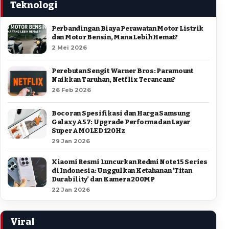
Teknologi
Perbandingan Biaya Perawatan Motor Listrik
dan Motor Bensin, Mana Lebih Hemat?
2 Mei 2026
Perebutan Sengit Warner Bros: Paramount
Naikkan Taruhan, Netflix Terancam?
26 Feb 2026
Bocoran Spesifikasi dan Harga Samsung
Galaxy A57: Upgrade Performa dan Layar
Super AMOLED 120Hz
29 Jan 2026
Xiaomi Resmi Luncurkan Redmi Note 15 Series
di Indonesia: Unggulkan Ketahanan ‘Titan
Durability’ dan Kamera 200MP
22 Jan 2026
Viral