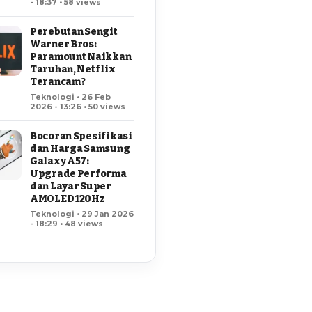
- 18:37 • 58 views
Perebutan Sengit
Warner Bros:
Paramount Naikkan
Taruhan, Netflix
Terancam?
Teknologi • 26 Feb
2026 - 13:26 • 50 views
Bocoran Spesifikasi
dan Harga Samsung
Galaxy A57:
Upgrade Performa
dan Layar Super
AMOLED 120Hz
Teknologi • 29 Jan 2026
- 18:29 • 48 views