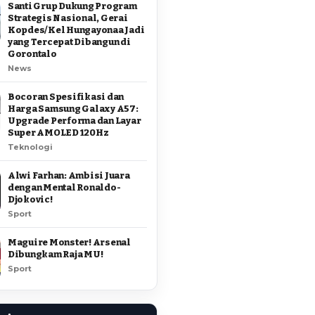
Santi Grup Dukung Program
Strategis Nasional, Gerai
Kopdes/Kel Hungayonaa Jadi
yang Tercepat Dibangun di
Gorontalo
News
Bocoran Spesifikasi dan
Harga Samsung Galaxy A57:
Upgrade Performa dan Layar
Super AMOLED 120Hz
Teknologi
Alwi Farhan: Ambisi Juara
dengan Mental Ronaldo-
Djokovic!
Sport
Maguire Monster! Arsenal
Dibungkam Raja MU!
Sport