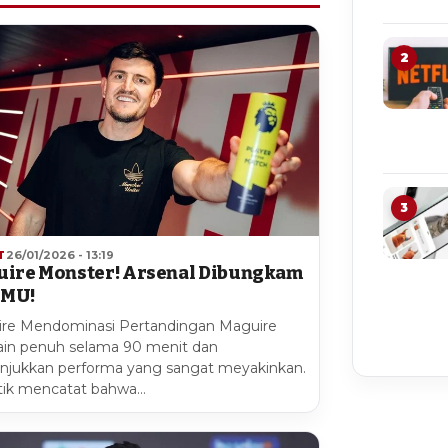
2
3
T
26/01/2026 - 13:19
ire Monster! Arsenal Dibungkam
 MU!
re Mendominasi Pertandingan Maguire
in penuh selama 90 menit dan
jukkan performa yang sangat meyakinkan.
stik mencatat bahwa…