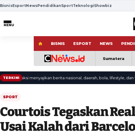
Bisnis
Esport
News
Pendidikan
Sport
Teknologi
Showbiz
MENU
BISNIS
ESPORT
NEWS
PENDI
Sumatera
daksi menyajikan berita nasional, daerah, bola, lifestyle, dan video t
TERKINI
SPORT
Courtois Tegaskan Rea
Usai Kalah dari Barcel