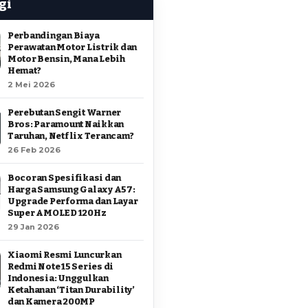
gi
Perbandingan Biaya
Perawatan Motor Listrik dan
Motor Bensin, Mana Lebih
Hemat?
2 Mei 2026
Perebutan Sengit Warner
Bros: Paramount Naikkan
Taruhan, Netflix Terancam?
26 Feb 2026
Bocoran Spesifikasi dan
Harga Samsung Galaxy A57:
Upgrade Performa dan Layar
Super AMOLED 120Hz
29 Jan 2026
Xiaomi Resmi Luncurkan
Redmi Note 15 Series di
Indonesia: Unggulkan
Ketahanan ‘Titan Durability’
dan Kamera 200MP