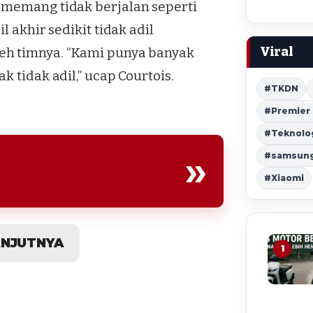
 memang tidak berjalan seperti
l akhir sedikit tidak adil
Viral
eh timnya. “Kami punya banyak
 tidak adil,” ucap Courtois.
#TKDN
#Premier
#Teknolo
»
#samsung 
#Xiaomi
ANJUTNYA
1