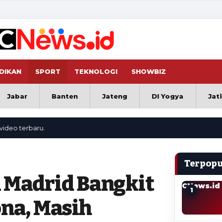
DIKAN
SPORT
TEKNOLOGI
SHOWBIZ
Jabar
Banten
Jateng
DI Yogya
Jat
erbaru.
Terpopu
l Madrid Bangkit
CNews.id
1
ona, Masih