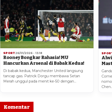
SPORT
26/01/2026 - 13:18
SPOR
Rooney Bongkar Rahasia! MU
Alwi
Hancurkan Arsenal di Babak Kedua!
Mast
Di babak kedua, Manchester United langsung
Ganda
tancap gas. Patrick Dorgu membawa Setan
Comeb
Merah unggul pada menit ke-50 dengan…
nomor
Chen
Komentar