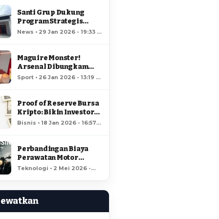
Santi Grup Dukung
Program Strategis
Nasional, Gerai
News • 29 Jan 2026 - 19:33 •
Kopdes/Kel
66 views
Hungayonaa Jadi yang
Tercepat Dibangun di
Maguire Monster!
Gorontalo
Arsenal Dibungkam
Raja MU!
Sport • 26 Jan 2026 - 13:19 •
64 views
Proof of Reserve Bursa
Kripto: Bikin Investor
Kaya Raya?
Bisnis • 18 Jan 2026 - 16:57 •
59 views
Perbandingan Biaya
Perawatan Motor
Listrik dan Motor
Teknologi • 2 Mei 2026 -
Bensin, Mana Lebih
18:37 • 58 views
Hemat?
Lewatkan