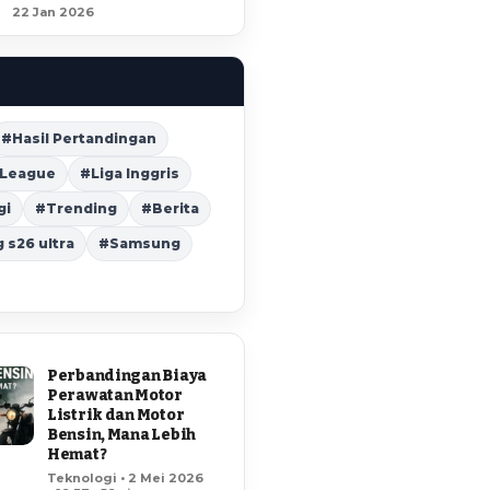
22 Jan 2026
#Hasil Pertandingan
 League
#Liga Inggris
gi
#Trending
#Berita
s26 ultra
#Samsung
Perbandingan Biaya
Perawatan Motor
Listrik dan Motor
Bensin, Mana Lebih
Hemat?
Teknologi • 2 Mei 2026