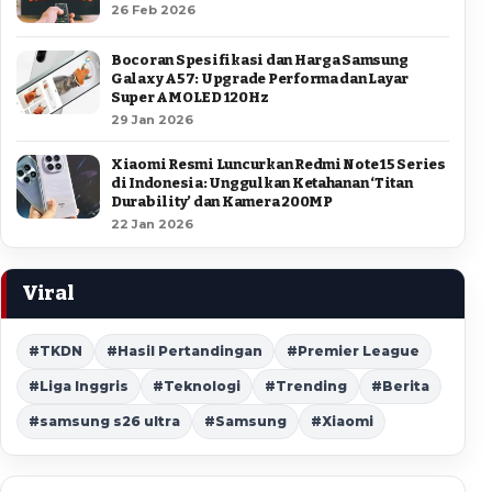
26 Feb 2026
Bocoran Spesifikasi dan Harga Samsung
Galaxy A57: Upgrade Performa dan Layar
Super AMOLED 120Hz
29 Jan 2026
Xiaomi Resmi Luncurkan Redmi Note 15 Series
di Indonesia: Unggulkan Ketahanan ‘Titan
Durability’ dan Kamera 200MP
22 Jan 2026
Viral
#TKDN
#Hasil Pertandingan
#Premier League
#Liga Inggris
#Teknologi
#Trending
#Berita
#samsung s26 ultra
#Samsung
#Xiaomi