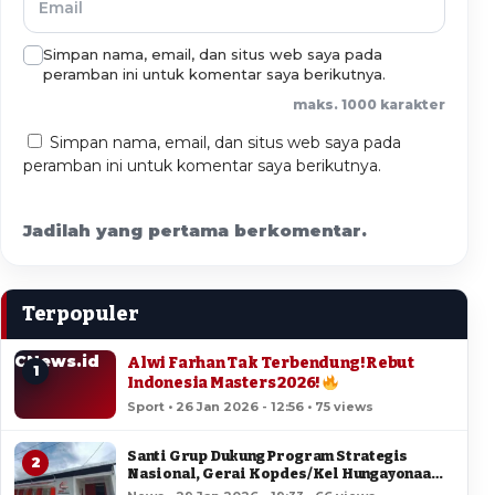
Simpan nama, email, dan situs web saya pada
peramban ini untuk komentar saya berikutnya.
maks. 1000 karakter
Simpan nama, email, dan situs web saya pada
peramban ini untuk komentar saya berikutnya.
Jadilah yang pertama berkomentar.
Terpopuler
CNews.id
Alwi Farhan Tak Terbendung! Rebut
1
Indonesia Masters 2026!
Sport • 26 Jan 2026 - 12:56 • 75 views
Santi Grup Dukung Program Strategis
2
Nasional, Gerai Kopdes/Kel Hungayonaa
Jadi yang Tercepat Dibangun di Gorontalo