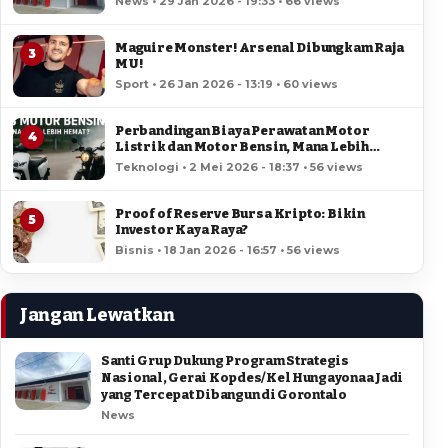
News • 29 Jan 2026 - 19:33 • 66 views
Maguire Monster! Arsenal Dibungkam Raja
3
MU!
Sport • 26 Jan 2026 - 13:19 • 60 views
Perbandingan Biaya Perawatan Motor
4
Listrik dan Motor Bensin, Mana Lebih
Hemat?
Teknologi • 2 Mei 2026 - 18:37 • 56 views
Proof of Reserve Bursa Kripto: Bikin
5
Investor Kaya Raya?
Bisnis • 18 Jan 2026 - 16:57 • 56 views
Jangan Lewatkan
Santi Grup Dukung Program Strategis
Nasional, Gerai Kopdes/Kel Hungayonaa Jadi
yang Tercepat Dibangun di Gorontalo
News