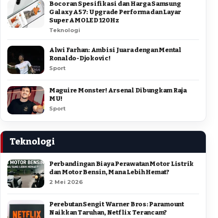
Bocoran Spesifikasi dan Harga Samsung
Galaxy A57: Upgrade Performa dan Layar
Super AMOLED 120Hz
Teknologi
Alwi Farhan: Ambisi Juara dengan Mental
Ronaldo-Djokovic!
Sport
Maguire Monster! Arsenal Dibungkam Raja
MU!
Sport
Teknologi
Perbandingan Biaya Perawatan Motor Listrik
dan Motor Bensin, Mana Lebih Hemat?
2 Mei 2026
Perebutan Sengit Warner Bros: Paramount
Naikkan Taruhan, Netflix Terancam?