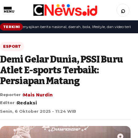
⌕
MENU
aksi menyajikan berita nasional, daerah, bola, lifestyle, dan video terbaru.
TERKINI
ESPORT
Demi Gelar Dunia, PSSI Buru
Atlet E-sports Terbaik:
Persiapan Matang
Reporter :
Mais Nurdin
Editor :
Redaksi
Senin, 6 Oktober 2025 - 11:24 WIB