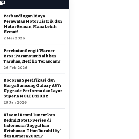
gi
Perbandingan Biaya
Perawatan Motor Listrik dan
Motor Bensin, Mana Lebih
Hemat?
2 Mei 2026
Perebutan Sengit Warner
Bros: Paramount Naikkan
Taruhan, Netflix Terancam?
26 Feb 2026
Bocoran Spesifikasi dan
Harga Samsung Galaxy A57:
Upgrade Performa dan Layar
Super AMOLED 120Hz
29 Jan 2026
Xiaomi Resmi Luncurkan
Redmi Note 15 Series di
Indonesia: Unggulkan
Ketahanan ‘Titan Durability’
dan Kamera 200MP