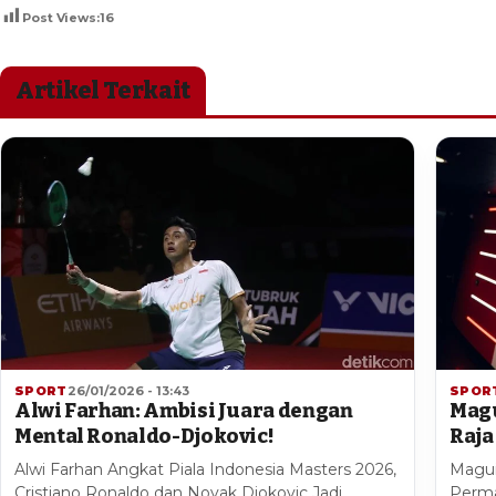
Post Views:
16
Artikel Terkait
SPORT
26/01/2026 - 13:43
SPOR
Alwi Farhan: Ambisi Juara dengan
Magu
Mental Ronaldo-Djokovic!
Raja
Alwi Farhan Angkat Piala Indonesia Masters 2026,
Magui
Cristiano Ronaldo dan Novak Djokovic Jadi
Perma