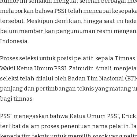
Rumor ini semakin menguat setelah berbagai medi
melaporkan bahwa PSSI telah mencapai kesepakat
tersebut. Meskipun demikian, hingga saat ini fede
belum memberikan pengumuman resmi mengenai
Indonesia.
Proses seleksi untuk posisi pelatih kepala Timnas 
Wakil Ketua Umum PSSI, Zainudin Amali, menjel
seleksi telah dilalui oleh Badan Tim Nasional (BTN
panjang dan pertimbangan teknis yang matang u
bagi timnas.
PSSI menegaskan bahwa Ketua Umum PSSI, Erick T
terlibat dalam proses penentuan nama pelatih. 
kepada tim teknis untuk memilih sosok yang palin