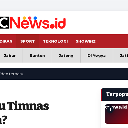
DIKAN
SPORT
TEKNOLOGI
SHOWBIZ
Jabar
Banten
Jateng
DI Yogya
Jat
rbaru.
Terpopu
ru Timnas
CNews.id
1
a?