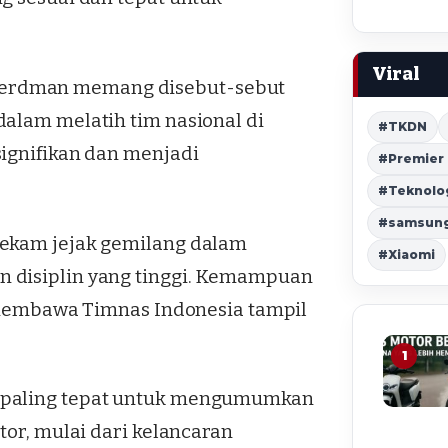
Viral
Herdman memang disebut-sebut
dalam melatih tim nasional di
#TKDN
signifikan dan menjadi
#Premier
#Teknolo
#samsung 
rekam jejak gemilang dalam
#Xiaomi
n disiplin yang tinggi. Kemampuan
k membawa Timnas Indonesia tampil
1
g paling tepat untuk mengumumkan
tor, mulai dari kelancaran