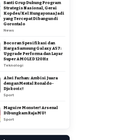
Santi Grup Dukung Program
Strategis Nasional, Gerai
Kopdes/Kel Hungayonaa Jadi
yang Tercepat Dibangun di
Gorontalo
News
Bocoran Spesifikasi dan
Harga Samsung Galaxy A57:
Upgrade Performa dan Layar
Super AMOLED 120Hz
Teknologi
Alwi Farhan: Ambisi Juara
dengan Mental Ronaldo-
Djokovic!
Sport
Maguire Monster! Arsenal
Dibungkam Raja MU!
Sport