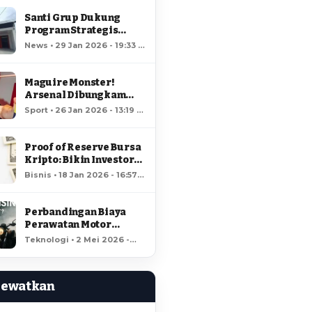
Santi Grup Dukung
Program Strategis
Nasional, Gerai
News • 29 Jan 2026 - 19:33 •
Kopdes/Kel
66 views
Hungayonaa Jadi yang
Tercepat Dibangun di
Maguire Monster!
Gorontalo
Arsenal Dibungkam
Raja MU!
Sport • 26 Jan 2026 - 13:19 •
65 views
Proof of Reserve Bursa
Kripto: Bikin Investor
Kaya Raya?
Bisnis • 18 Jan 2026 - 16:57 •
61 views
Perbandingan Biaya
Perawatan Motor
Listrik dan Motor
Teknologi • 2 Mei 2026 -
Bensin, Mana Lebih
18:37 • 60 views
Hemat?
Lewatkan