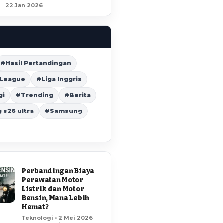
22 Jan 2026
#Hasil Pertandingan
 League
#Liga Inggris
gi
#Trending
#Berita
s26 ultra
#Samsung
Perbandingan Biaya
Perawatan Motor
Listrik dan Motor
Bensin, Mana Lebih
Hemat?
Teknologi • 2 Mei 2026