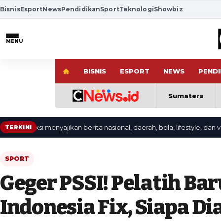
Bisnis
Esport
News
Pendidikan
Sport
Teknologi
Showbiz
MENU
BISNIS
ESPORT
NEWS
PENDI
Sumatera
daksi menyajikan berita nasional, daerah, bola, lifestyle, dan video te
TERKINI
SPORT
Geger PSSI! Pelatih Ba
Indonesia Fix, Siapa Di