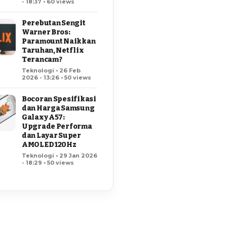
- 18:37 • 60 views
Perebutan Sengit
Warner Bros:
Paramount Naikkan
Taruhan, Netflix
Terancam?
Teknologi • 26 Feb
2026 - 13:26 • 50 views
Bocoran Spesifikasi
dan Harga Samsung
Galaxy A57:
Upgrade Performa
dan Layar Super
AMOLED 120Hz
Teknologi • 29 Jan 2026
- 18:29 • 50 views