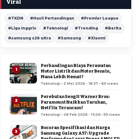
Viral
#TKDN
#Hasil Pertandingan
#Premier League
#Liga Inggris
#Teknologi
#Trending
#Berita
#samsung s26 ultra
#Samsung
#Xiaomi
Perbandingan Biaya Perawatan
1
Motor Listrik dan Motor Bensin,
Mana Lebih Hemat?
Teknologi • 2 Mei 2026 - 18:37 • 60 views
Perebutan Sengit Warner Bros:
2
Paramount Naikkan Taruhan,
Netflix Terancam?
Teknologi • 26 Feb 2026 - 13:26 • 50 views
Bocoran Spesifikasi dan Harga
3
Samsung Galaxy A57: Upgrade
Performa dan Layar Super AMOLED