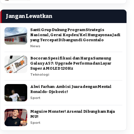
Jangan Lewatkan
Santi Grup Dukung Program Strategis
Nasional, Gerai Kopdes/Kel Hungayonaa Jadi
yang Tercepat Dibangun di Gorontalo
News
Bocoran Spesifikasi dan Harga Samsung
Galaxy A57: Upgrade Performa dan Layar
Super AMOLED 120Hz
Teknologi
Alwi Farhan: Ambisi Juara dengan Mental
Ronaldo-Djokovic!
Sport
Maguire Monster! Arsenal Dibungkam Raja
MU!
Sport