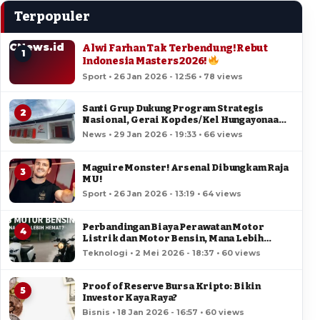
Terpopuler
CNews.id
Alwi Farhan Tak Terbendung! Rebut
1
Indonesia Masters 2026!
Sport • 26 Jan 2026 - 12:56 • 78 views
Santi Grup Dukung Program Strategis
2
Nasional, Gerai Kopdes/Kel Hungayonaa
Jadi yang Tercepat Dibangun di Gorontalo
News • 29 Jan 2026 - 19:33 • 66 views
Maguire Monster! Arsenal Dibungkam Raja
3
MU!
Sport • 26 Jan 2026 - 13:19 • 64 views
Perbandingan Biaya Perawatan Motor
4
Listrik dan Motor Bensin, Mana Lebih
Hemat?
Teknologi • 2 Mei 2026 - 18:37 • 60 views
Proof of Reserve Bursa Kripto: Bikin
5
Investor Kaya Raya?
Bisnis • 18 Jan 2026 - 16:57 • 60 views