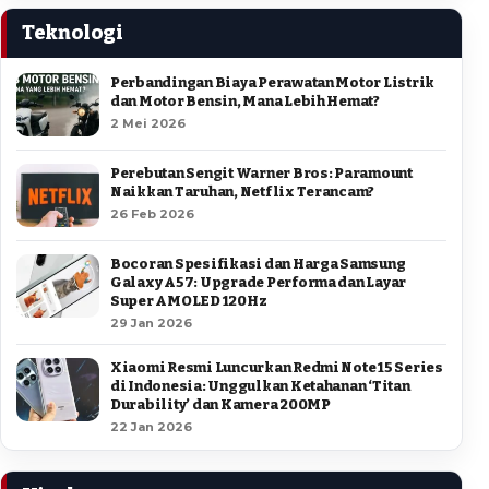
Teknologi
Perbandingan Biaya Perawatan Motor Listrik
dan Motor Bensin, Mana Lebih Hemat?
2 Mei 2026
Perebutan Sengit Warner Bros: Paramount
Naikkan Taruhan, Netflix Terancam?
26 Feb 2026
Bocoran Spesifikasi dan Harga Samsung
Galaxy A57: Upgrade Performa dan Layar
Super AMOLED 120Hz
29 Jan 2026
Xiaomi Resmi Luncurkan Redmi Note 15 Series
di Indonesia: Unggulkan Ketahanan ‘Titan
Durability’ dan Kamera 200MP
22 Jan 2026