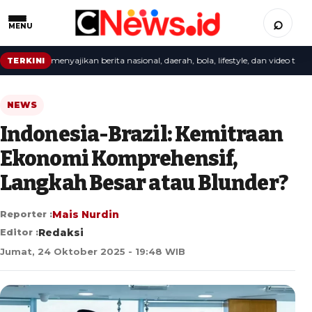
⌕
MENU
daksi menyajikan berita nasional, daerah, bola, lifestyle, dan video terbaru.
TERKINI
NEWS
Indonesia-Brazil: Kemitraan
Ekonomi Komprehensif,
Langkah Besar atau Blunder?
Reporter :
Mais Nurdin
Editor :
Redaksi
Jumat, 24 Oktober 2025 - 19:48 WIB