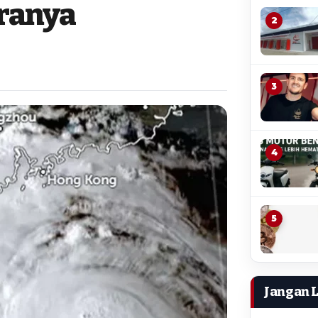
aranya
2
3
4
5
Jangan 