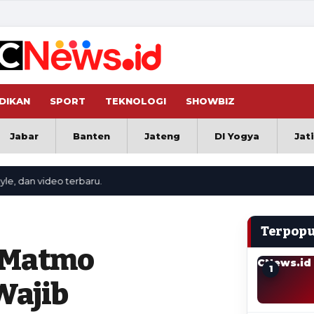
DIKAN
SPORT
TEKNOLOGI
SHOWBIZ
Jabar
Banten
Jateng
DI Yogya
Jat
video terbaru.
Terpopu
n Matmo
CNews.id
1
Wajib