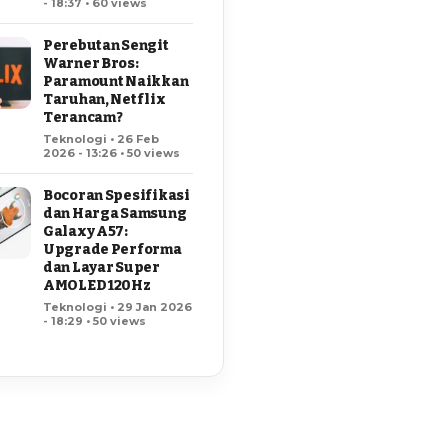
- 18:37 • 60 views
Perebutan Sengit
Warner Bros:
Paramount Naikkan
Taruhan, Netflix
Terancam?
Teknologi • 26 Feb
2026 - 13:26 • 50 views
Bocoran Spesifikasi
dan Harga Samsung
Galaxy A57:
Upgrade Performa
dan Layar Super
AMOLED 120Hz
Teknologi • 29 Jan 2026
- 18:29 • 50 views