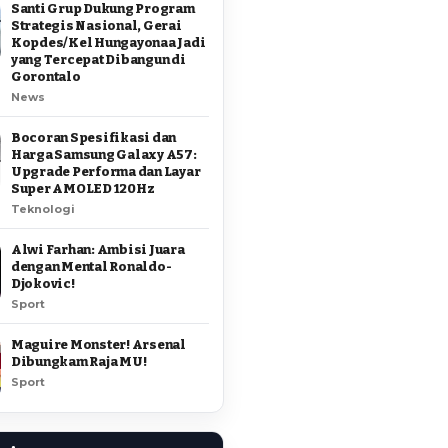
Santi Grup Dukung Program
Strategis Nasional, Gerai
Kopdes/Kel Hungayonaa Jadi
yang Tercepat Dibangun di
Gorontalo
News
Bocoran Spesifikasi dan
Harga Samsung Galaxy A57:
Upgrade Performa dan Layar
Super AMOLED 120Hz
Teknologi
Alwi Farhan: Ambisi Juara
dengan Mental Ronaldo-
Djokovic!
Sport
Maguire Monster! Arsenal
Dibungkam Raja MU!
Sport