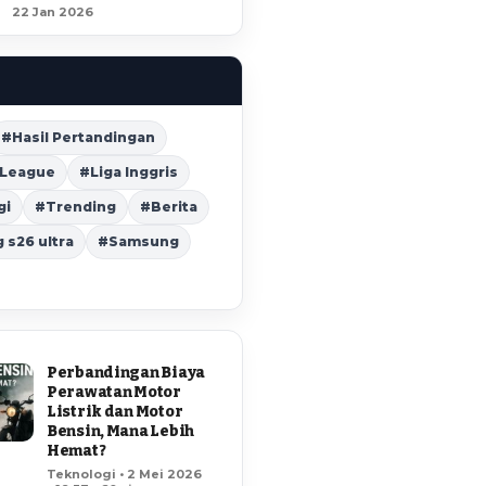
22 Jan 2026
#Hasil Pertandingan
 League
#Liga Inggris
gi
#Trending
#Berita
s26 ultra
#Samsung
Perbandingan Biaya
Perawatan Motor
Listrik dan Motor
Bensin, Mana Lebih
Hemat?
Teknologi • 2 Mei 2026