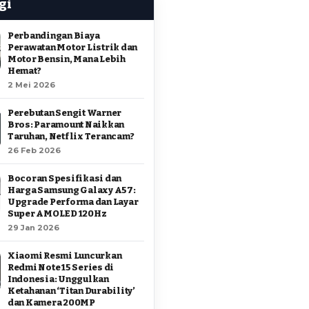
gi
Perbandingan Biaya
Perawatan Motor Listrik dan
Motor Bensin, Mana Lebih
Hemat?
2 Mei 2026
Perebutan Sengit Warner
Bros: Paramount Naikkan
Taruhan, Netflix Terancam?
26 Feb 2026
Bocoran Spesifikasi dan
Harga Samsung Galaxy A57:
Upgrade Performa dan Layar
Super AMOLED 120Hz
29 Jan 2026
Xiaomi Resmi Luncurkan
Redmi Note 15 Series di
Indonesia: Unggulkan
Ketahanan ‘Titan Durability’
dan Kamera 200MP