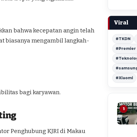
Viral
ukkan bahwa kecepatan angin telah
#TKDN
at biasanya mengambil langkah-
#Premier
#Teknolo
#samsung 
#Xiaomi
ilitas bagi karyawan.
1
ting
antor Penghubung KJRI di Makau