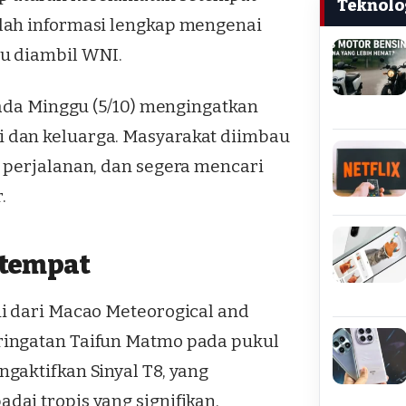
Teknolo
lah informasi lengkap mengenai
u diambil WNI.
pada Minggu (5/10) mengingatkan
 dan keluarga. Masyarakat diimbau
 perjalanan, dan segera mencari
.
etempat
i dari Macao Meteorogical and
ringatan Taifun Matmo pada pukul
gaktifkan Sinyal T8, yang
ai tropis yang signifikan.