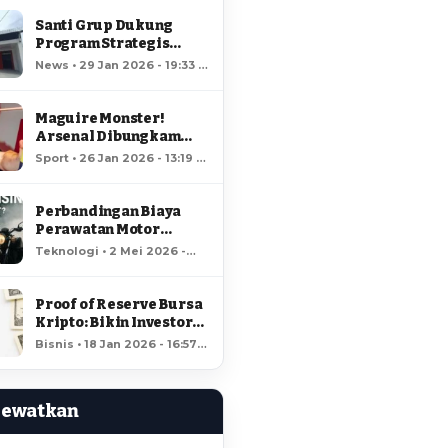
Santi Grup Dukung
Program Strategis
Nasional, Gerai
News • 29 Jan 2026 - 19:33 •
Kopdes/Kel
66 views
Hungayonaa Jadi yang
Tercepat Dibangun di
Maguire Monster!
Gorontalo
Arsenal Dibungkam
Raja MU!
Sport • 26 Jan 2026 - 13:19 •
64 views
Perbandingan Biaya
Perawatan Motor
Listrik dan Motor
Teknologi • 2 Mei 2026 -
Bensin, Mana Lebih
18:37 • 60 views
Hemat?
Proof of Reserve Bursa
Kripto: Bikin Investor
Kaya Raya?
Bisnis • 18 Jan 2026 - 16:57 •
60 views
Lewatkan