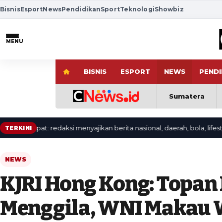
Bisnis
Esport
News
Pendidikan
Sport
Teknologi
Showbiz
MENU
BISNIS
ESPORT
NEWS
PENDI
Sumatera
epat: redaksi menyajikan berita nasional, daerah, bola, lifestyle, dan 
TERKINI
NEWS
KJRI Hong Kong: Topa
Menggila, WNI Makau 