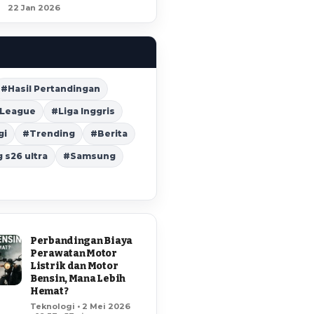
22 Jan 2026
#Hasil Pertandingan
 League
#Liga Inggris
gi
#Trending
#Berita
s26 ultra
#Samsung
Perbandingan Biaya
Perawatan Motor
Listrik dan Motor
Bensin, Mana Lebih
Hemat?
Teknologi • 2 Mei 2026