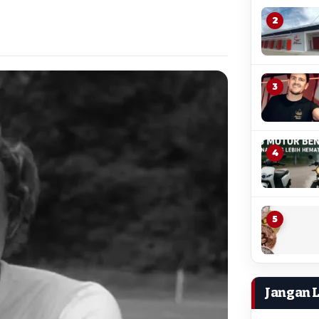
2
3
4
5
Jangan 