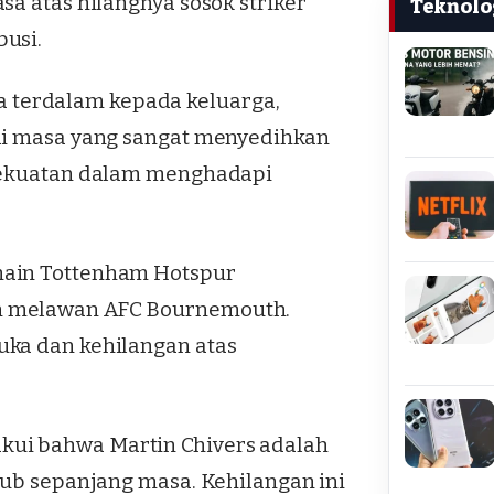
sa atas hilangnya sosok striker
Teknolo
busi.
terdalam kepada keluarga,
 di masa yang sangat menyedihkan
 kekuatan dalam menghadapi
main Tottenham Hotspur
n melawan AFC Bournemouth.
uka dan kehilangan atas
ui bahwa Martin Chivers adalah
lub sepanjang masa. Kehilangan ini