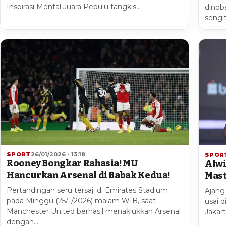
Inspirasi Mental Juara Pebulu tangkis…
dinob
sengi
SPORT
26/01/2026 - 13:18
SPOR
Rooney Bongkar Rahasia! MU
Alwi
Hancurkan Arsenal di Babak Kedua!
Mast
Pertandingan seru tersaji di Emirates Stadium
Ajang
pada Minggu (25/1/2026) malam WIB, saat
usai d
Manchester United berhasil menaklukkan Arsenal
Jakart
dengan…