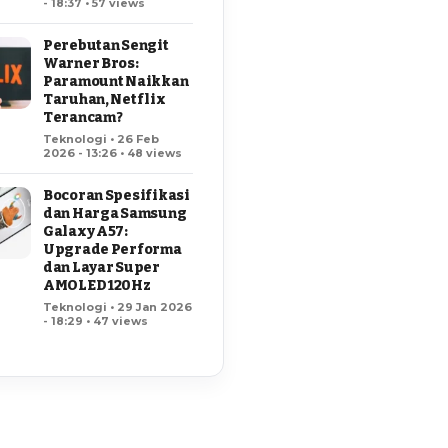
- 18:37 • 57 views
Perebutan Sengit
Warner Bros:
Paramount Naikkan
Taruhan, Netflix
Terancam?
Teknologi • 26 Feb
2026 - 13:26 • 48 views
Bocoran Spesifikasi
dan Harga Samsung
Galaxy A57:
Upgrade Performa
dan Layar Super
AMOLED 120Hz
Teknologi • 29 Jan 2026
- 18:29 • 47 views