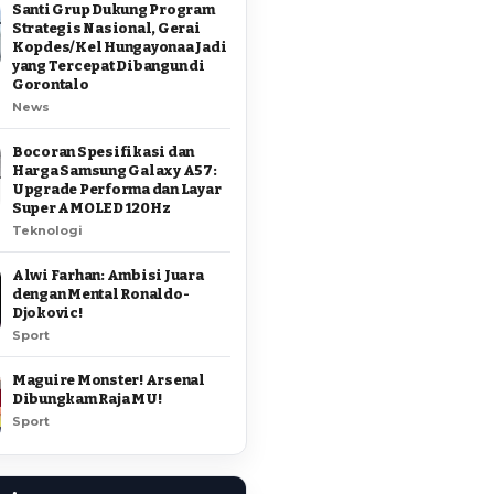
Santi Grup Dukung Program
Strategis Nasional, Gerai
Kopdes/Kel Hungayonaa Jadi
yang Tercepat Dibangun di
Gorontalo
News
Bocoran Spesifikasi dan
Harga Samsung Galaxy A57:
Upgrade Performa dan Layar
Super AMOLED 120Hz
Teknologi
Alwi Farhan: Ambisi Juara
dengan Mental Ronaldo-
Djokovic!
Sport
Maguire Monster! Arsenal
Dibungkam Raja MU!
Sport