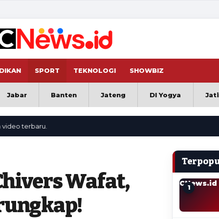
DIKAN
SPORT
TEKNOLOGI
SHOWBIZ
Jabar
Banten
Jateng
DI Yogya
Jat
erbaru.
Terpopu
Chivers Wafat,
CNews.id
1
erungkap!