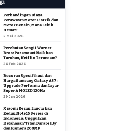
gi
Perbandingan Biaya
Perawatan Motor Listrik dan
Motor Bensin, Mana Lebih
Hemat?
2 Mei 2026
Perebutan Sengit Warner
Bros: Paramount Naikkan
Taruhan, Netflix Terancam?
26 Feb 2026
Bocoran Spesifikasi dan
Harga Samsung Galaxy A57:
Upgrade Performa dan Layar
Super AMOLED 120Hz
29 Jan 2026
Xiaomi Resmi Luncurkan
Redmi Note 15 Series di
Indonesia: Unggulkan
Ketahanan ‘Titan Durability’
dan Kamera 200MP