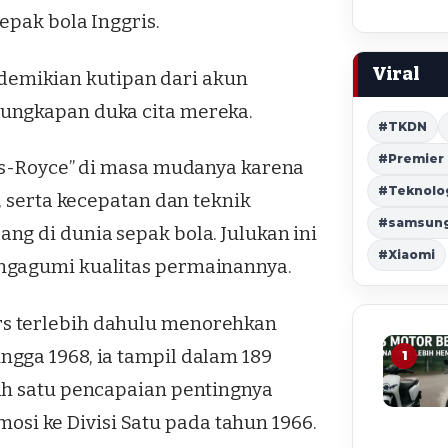
epak bola Inggris.
Viral
,” demikian kutipan dari akun
ungkapan duka cita mereka.
#TKDN
#Premier
lls-Royce” di masa mudanya karena
#Teknolo
, serta kecepatan dan teknik
#samsung 
g di dunia sepak bola. Julukan ini
#Xiaomi
ngagumi kualitas permainannya.
s terlebih dahulu menorehkan
gga 1968, ia tampil dalam 189
1
ah satu pencapaian pentingnya
i ke Divisi Satu pada tahun 1966.