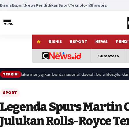
Bisnis
Esport
News
Pendidikan
Sport
Teknologi
Showbiz
MENU
BISNIS
ESPORT
NEWS
PENDI
Sumatera
edaksi menyajikan berita nasional, daerah, bola, lifestyle, dan video t
TERKINI
SPORT
Legenda Spurs Martin 
Julukan Rolls-Royce T