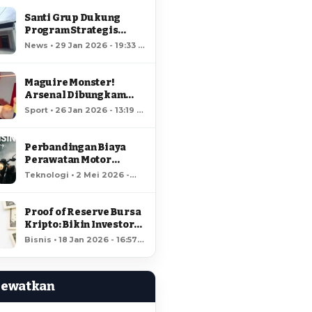
Santi Grup Dukung
Program Strategis
Nasional, Gerai
News • 29 Jan 2026 - 19:33 •
Kopdes/Kel
66 views
Hungayonaa Jadi yang
Tercepat Dibangun di
Maguire Monster!
Gorontalo
Arsenal Dibungkam
Raja MU!
Sport • 26 Jan 2026 - 13:19 •
61 views
Perbandingan Biaya
Perawatan Motor
Listrik dan Motor
Teknologi • 2 Mei 2026 -
Bensin, Mana Lebih
18:37 • 57 views
Hemat?
Proof of Reserve Bursa
Kripto: Bikin Investor
Kaya Raya?
Bisnis • 18 Jan 2026 - 16:57 •
56 views
Lewatkan