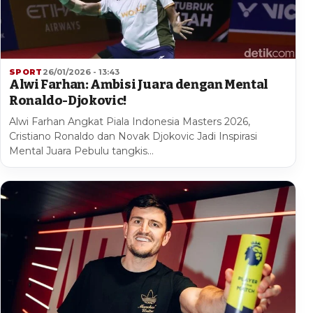
SPORT
26/01/2026 - 13:43
Alwi Farhan: Ambisi Juara dengan Mental
Ronaldo-Djokovic!
Alwi Farhan Angkat Piala Indonesia Masters 2026,
Cristiano Ronaldo dan Novak Djokovic Jadi Inspirasi
Mental Juara Pebulu tangkis…