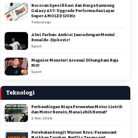
Bocoran Spesifikasi dan Harga Samsung
Galaxy A57: Upgrade Performa dan Layar
Super AMOLED 120Hz
Teknologi
Alwi Farhan: Ambisi Juara dengan Mental
Ronaldo-Djokovic!
Sport
Maguire Monster! Arsenal Dibungkam Raja
MU!
Sport
Teknologi
Perbandingan Biaya Perawatan Motor Listrik
dan Motor Bensin, Mana Lebih Hemat?
2 Mei 2026
Perebutan Sengit Warner Bros: Paramount
Naikkan Taruhan, Netflix Terancam?