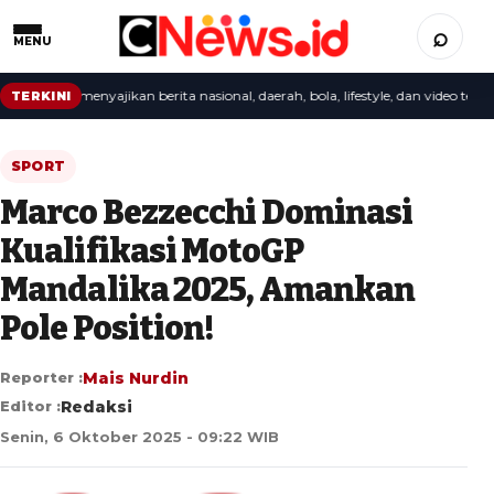
⌕
MENU
redaksi menyajikan berita nasional, daerah, bola, lifestyle, dan video terbaru.
TERKINI
SPORT
Marco Bezzecchi Dominasi
Kualifikasi MotoGP
Mandalika 2025, Amankan
Pole Position!
Reporter :
Mais Nurdin
Editor :
Redaksi
Senin, 6 Oktober 2025 - 09:22 WIB