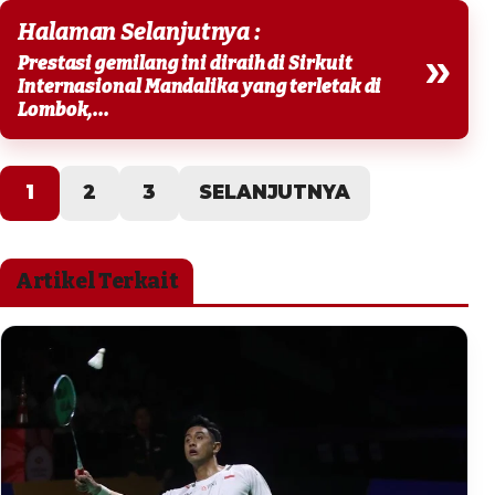
Halaman Selanjutnya :
»
Prestasi gemilang ini diraih di Sirkuit
Internasional Mandalika yang terletak di
Lombok,...
1
2
3
SELANJUTNYA
Artikel Terkait