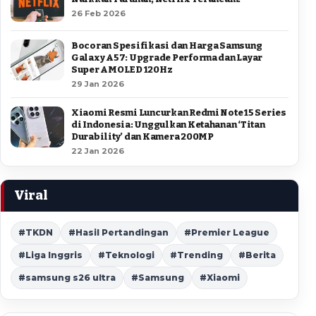
26 Feb 2026
Bocoran Spesifikasi dan Harga Samsung
Galaxy A57: Upgrade Performa dan Layar
Super AMOLED 120Hz
29 Jan 2026
Xiaomi Resmi Luncurkan Redmi Note 15 Series
di Indonesia: Unggulkan Ketahanan ‘Titan
Durability’ dan Kamera 200MP
22 Jan 2026
Viral
#TKDN
#Hasil Pertandingan
#Premier League
#Liga Inggris
#Teknologi
#Trending
#Berita
#samsung s26 ultra
#Samsung
#Xiaomi