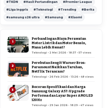
#TKDN
#Hasil Pertandingan
#Premier League
#Liga Inggris
#Teknologi
#Trending
#Berita
#samsung s26 ultra
#Samsung
#Xiaomi
Perbandingan Biaya Perawatan
1
Motor Listrik dan Motor Bensin,
Mana Lebih Hemat?
Teknologi • 2 Mei 2026 - 18:37 • 57 views
Perebutan Sengit Warner Bros:
2
Paramount Naikkan Taruhan,
Netflix Terancam?
Teknologi • 26 Feb 2026 - 13:26 • 48 views
Bocoran Spesifikasi dan Harga
3
Samsung Galaxy A57: Upgrade
Performa dan Layar Super AMOLED
120Hz
Teknologi • 29 Jan 2026 - 18:29 • 47 views