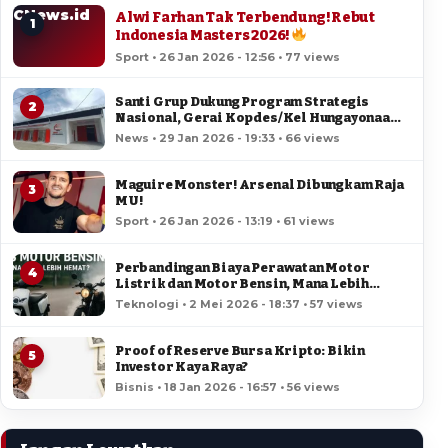
CNews.id
Alwi Farhan Tak Terbendung! Rebut
1
Indonesia Masters 2026!
Sport • 26 Jan 2026 - 12:56 • 77 views
Santi Grup Dukung Program Strategis
2
Nasional, Gerai Kopdes/Kel Hungayonaa
Jadi yang Tercepat Dibangun di Gorontalo
News • 29 Jan 2026 - 19:33 • 66 views
Maguire Monster! Arsenal Dibungkam Raja
3
MU!
Sport • 26 Jan 2026 - 13:19 • 61 views
Perbandingan Biaya Perawatan Motor
4
Listrik dan Motor Bensin, Mana Lebih
Hemat?
Teknologi • 2 Mei 2026 - 18:37 • 57 views
Proof of Reserve Bursa Kripto: Bikin
5
Investor Kaya Raya?
Bisnis • 18 Jan 2026 - 16:57 • 56 views