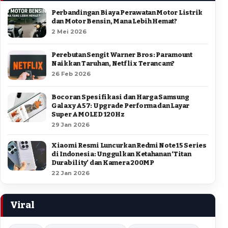
Perbandingan Biaya Perawatan Motor Listrik
dan Motor Bensin, Mana Lebih Hemat?
2 Mei 2026
Perebutan Sengit Warner Bros: Paramount
Naikkan Taruhan, Netflix Terancam?
26 Feb 2026
Bocoran Spesifikasi dan Harga Samsung
Galaxy A57: Upgrade Performa dan Layar
Super AMOLED 120Hz
29 Jan 2026
Xiaomi Resmi Luncurkan Redmi Note 15 Series
di Indonesia: Unggulkan Ketahanan ‘Titan
Durability’ dan Kamera 200MP
22 Jan 2026
Viral