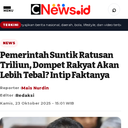
⌕
MENU
i menyajikan berita nasional, daerah, bola, lifestyle, dan video terbaru.
TERKINI
NEWS
Pemerintah Suntik Ratusan
Triliun, Dompet Rakyat Akan
Lebih Tebal? Intip Faktanya
Reporter :
Mais Nurdin
Editor :
Redaksi
Kamis, 23 Oktober 2025 - 15:01 WIB