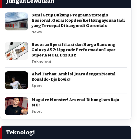
Jangan Lewatkan
Santi Grup Dukung Program Strategis
Nasional, Gerai Kopdes/Kel Hungayonaa Jadi
yang Tercepat Dibangun di Gorontalo
News
Bocoran Spesifikasi dan Harga Samsung
Galaxy A57: Upgrade Performa dan Layar
Super AMOLED 120Hz
Teknologi
Alwi Farhan: Ambisi Juara dengan Mental
Ronaldo-Djokovic!
Sport
Maguire Monster! Arsenal Dibungkam Raja
MU!
Sport
Teknologi