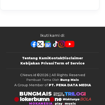
Ikuti kami di:
Tentang Kami
Kontak
Disclaimer
Kebijakan Privasi
Term of Service
CNews.id
©2026 | All Rights Reserved
Pembuat Tema Oleh
Bung Mais
A Group Member of
PT. PENA DATA MEDIA
BUNGMAIS
TRILOGI
Smart &
Blogging
lokerbumn
BOLA
Waktunya
MOKANESIA
play
music