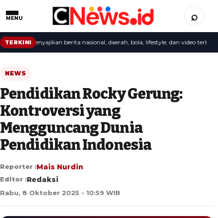
⌕
MENU
ksi menyajikan berita nasional, daerah, bola, lifestyle, dan video terbaru.
TERKINI
NEWS
Pendidikan Rocky Gerung:
Kontroversi yang
Mengguncang Dunia
Pendidikan Indonesia
Reporter :
Mais Nurdin
Editor :
Redaksi
Rabu, 8 Oktober 2025 - 10:59 WIB