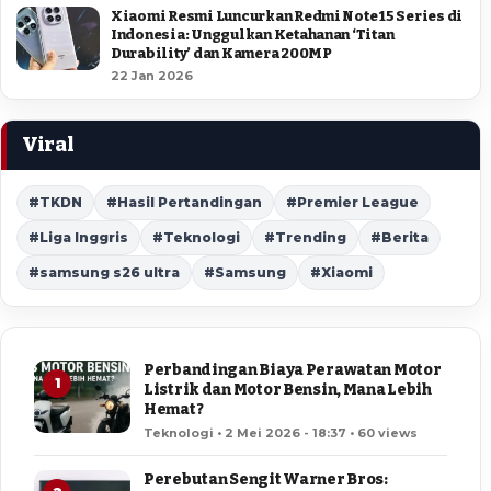
Xiaomi Resmi Luncurkan Redmi Note 15 Series di
Indonesia: Unggulkan Ketahanan ‘Titan
Durability’ dan Kamera 200MP
22 Jan 2026
Viral
#TKDN
#Hasil Pertandingan
#Premier League
#Liga Inggris
#Teknologi
#Trending
#Berita
#samsung s26 ultra
#Samsung
#Xiaomi
Perbandingan Biaya Perawatan Motor
1
Listrik dan Motor Bensin, Mana Lebih
Hemat?
Teknologi • 2 Mei 2026 - 18:37 • 60 views
Perebutan Sengit Warner Bros: