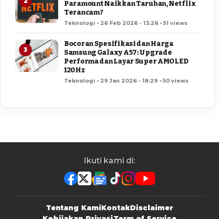
2
Paramount Naikkan Taruhan, Netflix
Terancam?
Teknologi • 26 Feb 2026 - 13:26 • 51 views
Bocoran Spesifikasi dan Harga
3
Samsung Galaxy A57: Upgrade
Performa dan Layar Super AMOLED
120Hz
Teknologi • 29 Jan 2026 - 18:29 • 50 views
Ikuti kami di:
Tentang Kami
Kontak
Disclaimer
Kebijakan Privasi
Term of Service