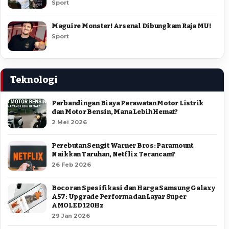
Sport
Maguire Monster! Arsenal Dibungkam Raja MU!
Sport
Teknologi
Perbandingan Biaya Perawatan Motor Listrik
dan Motor Bensin, Mana Lebih Hemat?
2 Mei 2026
Perebutan Sengit Warner Bros: Paramount
Naikkan Taruhan, Netflix Terancam?
26 Feb 2026
Bocoran Spesifikasi dan Harga Samsung Galaxy
A57: Upgrade Performa dan Layar Super
AMOLED 120Hz
29 Jan 2026