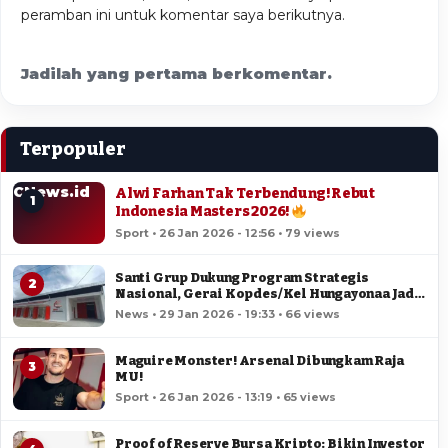
peramban ini untuk komentar saya berikutnya.
Jadilah yang pertama berkomentar.
Terpopuler
CNews.id
Alwi Farhan Tak Terbendung! Rebut
1
Indonesia Masters 2026!
Sport • 26 Jan 2026 - 12:56 • 79 views
Santi Grup Dukung Program Strategis
2
Nasional, Gerai Kopdes/Kel Hungayonaa Jadi
yang Tercepat Dibangun di Gorontalo
News • 29 Jan 2026 - 19:33 • 66 views
Maguire Monster! Arsenal Dibungkam Raja
3
MU!
Sport • 26 Jan 2026 - 13:19 • 65 views
Proof of Reserve Bursa Kripto: Bikin Investor