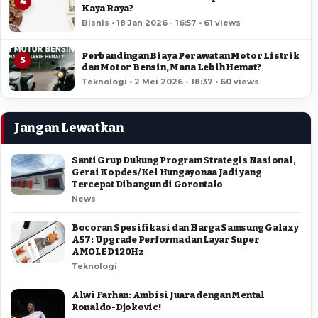
4
Kaya Raya?
Bisnis • 18 Jan 2026 - 16:57 • 61 views
Perbandingan Biaya Perawatan Motor Listrik
5
dan Motor Bensin, Mana Lebih Hemat?
Teknologi • 2 Mei 2026 - 18:37 • 60 views
Jangan Lewatkan
Santi Grup Dukung Program Strategis Nasional,
Gerai Kopdes/Kel Hungayonaa Jadi yang
Tercepat Dibangun di Gorontalo
News
Bocoran Spesifikasi dan Harga Samsung Galaxy
A57: Upgrade Performa dan Layar Super
AMOLED 120Hz
Teknologi
Alwi Farhan: Ambisi Juara dengan Mental
Ronaldo-Djokovic!