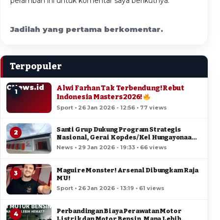
peramban ini untuk komentar saya berikutnya.
Jadilah yang pertama berkomentar.
Terpopuler
CNews.id
Alwi Farhan Tak Terbendung! Rebut
1
Indonesia Masters 2026!
Sport • 26 Jan 2026 - 12:56 • 77 views
Santi Grup Dukung Program Strategis
2
Nasional, Gerai Kopdes/Kel Hungayonaa
Jadi yang Tercepat Dibangun di Gorontalo
News • 29 Jan 2026 - 19:33 • 66 views
Maguire Monster! Arsenal Dibungkam Raja
3
MU!
Sport • 26 Jan 2026 - 13:19 • 61 views
Perbandingan Biaya Perawatan Motor
4
Listrik dan Motor Bensin, Mana Lebih