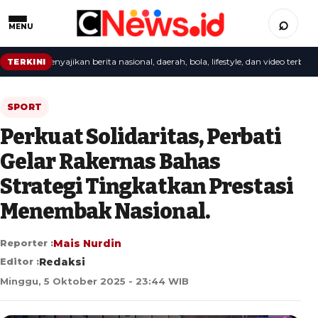
⌕
MENU
ksi menyajikan berita nasional, daerah, bola, lifestyle, dan video terbaru.
TERKINI
SPORT
Perkuat Solidaritas, Perbati
Gelar Rakernas Bahas
Strategi Tingkatkan Prestasi
Menembak Nasional.
Reporter :
Mais Nurdin
Editor :
Redaksi
Minggu, 5 Oktober 2025 - 23:44 WIB