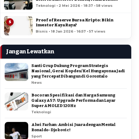
Hemat?
Teknologi • 2 Mei 2026 - 18:37 • 58 views
Proof of Reserve Bursa Kripto: Bikin
5
Investor Kaya Raya?
Bisnis • 18 Jan 2026 - 16:57 • 57 views
Jangan Lewatkan
Santi Grup Dukung Program Strategis
Nasional, Gerai Kopdes/Kel Hungayonaa Jadi
yang Tercepat Dibangun di Gorontalo
News
Bocoran Spesifikasi dan Harga Samsung
Galaxy A57: Upgrade Performa dan Layar
Super AMOLED 120Hz
Teknologi
Alwi Farhan: Ambisi Juara dengan Mental
Ronaldo-Djokovic!
Sport