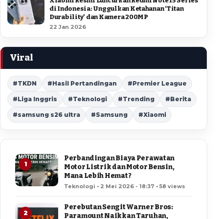
Xiaomi Resmi Luncurkan Redmi Note 15 Series
di Indonesia: Unggulkan Ketahanan ‘Titan
Durability’ dan Kamera 200MP
22 Jan 2026
Viral
#TKDN
#Hasil Pertandingan
#Premier League
#Liga Inggris
#Teknologi
#Trending
#Berita
#samsung s26 ultra
#Samsung
#Xiaomi
Perbandingan Biaya Perawatan
1
Motor Listrik dan Motor Bensin,
Mana Lebih Hemat?
Teknologi • 2 Mei 2026 - 18:37 • 58 views
Perebutan Sengit Warner Bros:
2
Paramount Naikkan Taruhan,