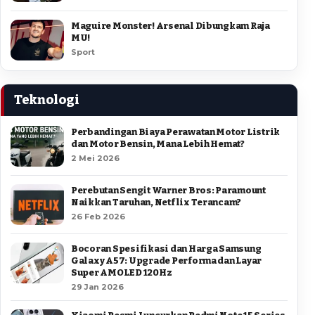
Maguire Monster! Arsenal Dibungkam Raja
MU!
Sport
Teknologi
Perbandingan Biaya Perawatan Motor Listrik
dan Motor Bensin, Mana Lebih Hemat?
2 Mei 2026
Perebutan Sengit Warner Bros: Paramount
Naikkan Taruhan, Netflix Terancam?
26 Feb 2026
Bocoran Spesifikasi dan Harga Samsung
Galaxy A57: Upgrade Performa dan Layar
Super AMOLED 120Hz
29 Jan 2026