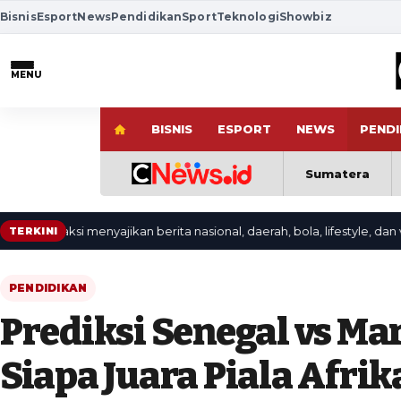
Bisnis
Esport
News
Pendidikan
Sport
Teknologi
Showbiz
MENU
BISNIS
ESPORT
NEWS
PENDI
Sumatera
aksi menyajikan berita nasional, daerah, bola, lifestyle, dan video te
TERKINI
PENDIDIKAN
Prediksi Senegal vs Ma
Siapa Juara Piala Afrik