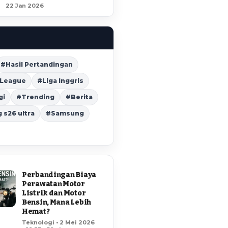
22 Jan 2026
#Hasil Pertandingan
 League
#Liga Inggris
gi
#Trending
#Berita
s26 ultra
#Samsung
Perbandingan Biaya
Perawatan Motor
Listrik dan Motor
Bensin, Mana Lebih
Hemat?
Teknologi • 2 Mei 2026