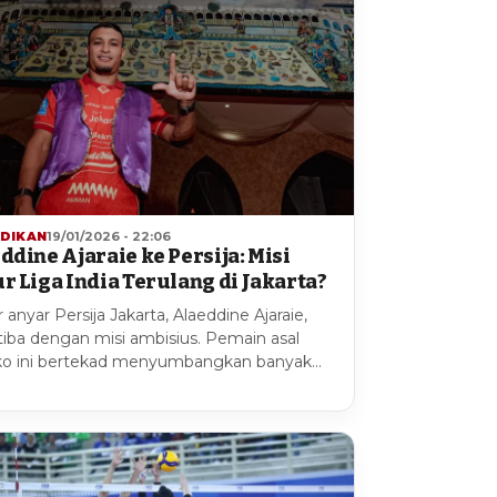
IDIKAN
19/01/2026 - 22:06
ddine Ajaraie ke Persija: Misi
r Liga India Terulang di Jakarta?
r anyar Persija Jakarta, Alaeddine Ajaraie,
 tiba dengan misi ambisius. Pemain asal
o ini bertekad menyumbangkan banyak…