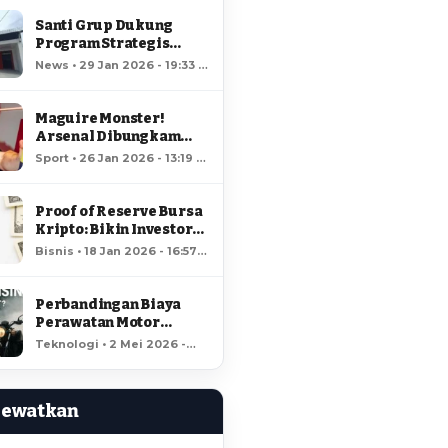
Santi Grup Dukung
Program Strategis
Nasional, Gerai
News • 29 Jan 2026 - 19:33 •
Kopdes/Kel
66 views
Hungayonaa Jadi yang
Tercepat Dibangun di
Maguire Monster!
Gorontalo
Arsenal Dibungkam
Raja MU!
Sport • 26 Jan 2026 - 13:19 •
64 views
Proof of Reserve Bursa
Kripto: Bikin Investor
Kaya Raya?
Bisnis • 18 Jan 2026 - 16:57 •
60 views
Perbandingan Biaya
Perawatan Motor
Listrik dan Motor
Teknologi • 2 Mei 2026 -
Bensin, Mana Lebih
18:37 • 58 views
Hemat?
Lewatkan