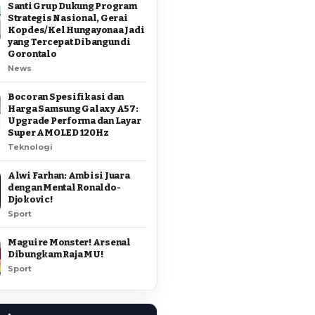
Santi Grup Dukung Program
Strategis Nasional, Gerai
Kopdes/Kel Hungayonaa Jadi
yang Tercepat Dibangun di
Gorontalo
News
Bocoran Spesifikasi dan
Harga Samsung Galaxy A57:
Upgrade Performa dan Layar
Super AMOLED 120Hz
Teknologi
Alwi Farhan: Ambisi Juara
dengan Mental Ronaldo-
Djokovic!
Sport
Maguire Monster! Arsenal
Dibungkam Raja MU!
Sport