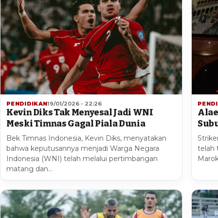
PENDIDIKAN
19/01/2026 - 22:26
PEND
Kevin Diks Tak Menyesal Jadi WNI
Alae
Meski Timnas Gagal Piala Dunia
Subu
Bek Timnas Indonesia, Kevin Diks, menyatakan
Strike
bahwa keputusannya menjadi Warga Negara
telah
Indonesia (WNI) telah melalui pertimbangan
Marok
matang dan…