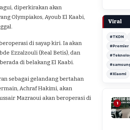
agui, diperkirakan akan
rang Olympiakos, Ayoub El Kaabi,
Viral
ggal.
#TKDN
beroperasi di sayap kiri. Ia akan
#Premier
bde Ezzalzouli (Real Betis), dan
#Teknolo
 berada di belakang El Kaabi.
#samsung 
#Xiaomi
ran sebagai gelandang bertahan
Germain, Achraf Hakimi, akan
ssair Mazraoui akan beroperasi di
1