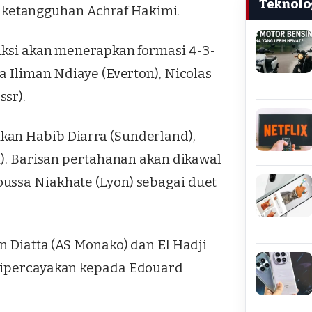
Teknolo
ketangguhan Achraf Hakimi.
diksi akan menerapkan formasi 4-3-
a Iliman Ndiaye (Everton), Nicolas
sr).
kan Habib Diarra (Sunderland),
n). Barisan pertahanan akan dikawal
ussa Niakhate (Lyon) sebagai duet
n Diatta (AS Monako) dan El Hadji
 dipercayakan kepada Edouard