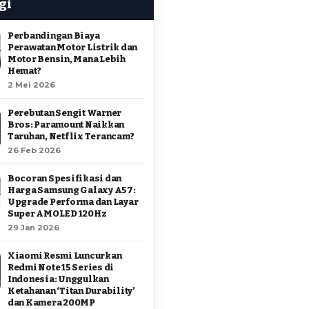
gi
Perbandingan Biaya
Perawatan Motor Listrik dan
Motor Bensin, Mana Lebih
Hemat?
2 Mei 2026
Perebutan Sengit Warner
Bros: Paramount Naikkan
Taruhan, Netflix Terancam?
26 Feb 2026
Bocoran Spesifikasi dan
Harga Samsung Galaxy A57:
Upgrade Performa dan Layar
Super AMOLED 120Hz
29 Jan 2026
Xiaomi Resmi Luncurkan
Redmi Note 15 Series di
Indonesia: Unggulkan
Ketahanan ‘Titan Durability’
dan Kamera 200MP