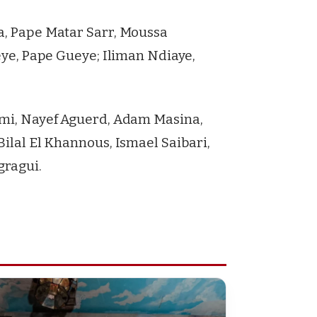
a, Pape Matar Sarr, Moussa
eye, Pape Gueye; Iliman Ndiaye,
imi, Nayef Aguerd, Adam Masina,
Bilal El Khannous, Ismael Saibari,
gragui.