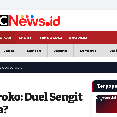
DIKAN
SPORT
TEKNOLOGI
SHOWBIZ
Jabar
Banten
Jateng
DI Yogya
Jat
rbaru.
Terpopu
roko: Duel Sengit
CNews.id
1
a?