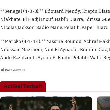
**Senegal (4-3-3):** Edouard Mendy; Krepin Diatt
Niakhate, El Hadji Diouf; Habib Diarra, Idrissa Gu
Nicolas Jackson, Sadio Mane. Pelatih: Pape Thiaw.
**Maroko (4-1-4-1):** Yassine Bounou; Achraf Hak
Noussair Mazraoui; Neil El Aynaoui; Brahim Diaz, 
Abde Ezzalzouli; Ayoub El Kaabi. Pelatih: Walid Re
Post Views:
18
Artikel Terkait