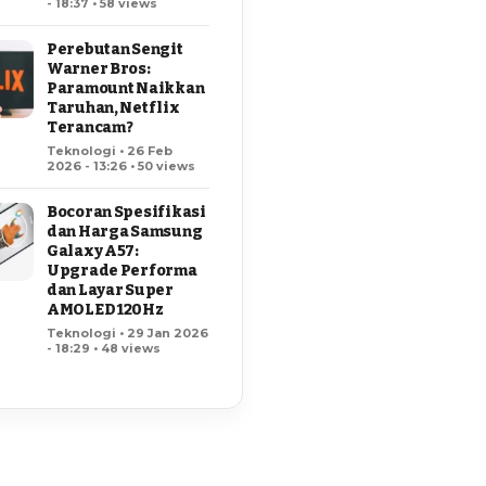
- 18:37 • 58 views
Perebutan Sengit
Warner Bros:
Paramount Naikkan
Taruhan, Netflix
Terancam?
Teknologi • 26 Feb
2026 - 13:26 • 50 views
Bocoran Spesifikasi
dan Harga Samsung
Galaxy A57:
Upgrade Performa
dan Layar Super
AMOLED 120Hz
Teknologi • 29 Jan 2026
- 18:29 • 48 views