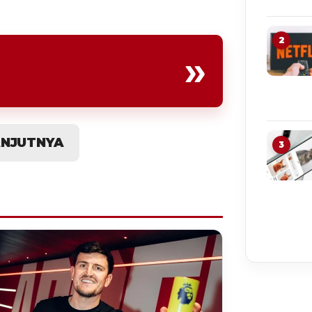
2
»
ANJUTNYA
3