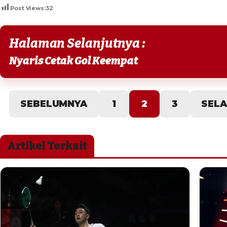
Post Views:
32
Halaman Selanjutnya :
Nyaris Cetak Gol Keempat
SEBELUMNYA
1
2
3
SEL
Artikel Terkait