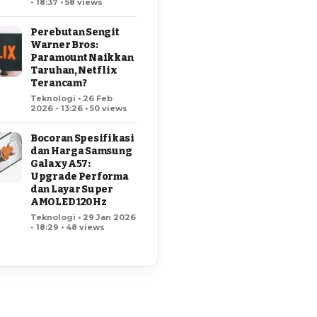
- 18:37 • 58 views
Perebutan Sengit
Warner Bros:
Paramount Naikkan
Taruhan, Netflix
Terancam?
Teknologi • 26 Feb
2026 - 13:26 • 50 views
Bocoran Spesifikasi
dan Harga Samsung
Galaxy A57:
Upgrade Performa
dan Layar Super
AMOLED 120Hz
Teknologi • 29 Jan 2026
- 18:29 • 48 views