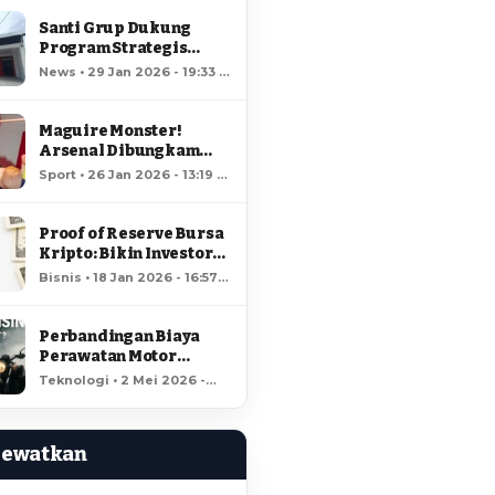
Santi Grup Dukung
Program Strategis
Nasional, Gerai
News • 29 Jan 2026 - 19:33 •
Kopdes/Kel
66 views
Hungayonaa Jadi yang
Tercepat Dibangun di
Maguire Monster!
Gorontalo
Arsenal Dibungkam
Raja MU!
Sport • 26 Jan 2026 - 13:19 •
64 views
Proof of Reserve Bursa
Kripto: Bikin Investor
Kaya Raya?
Bisnis • 18 Jan 2026 - 16:57 •
59 views
Perbandingan Biaya
Perawatan Motor
Listrik dan Motor
Teknologi • 2 Mei 2026 -
Bensin, Mana Lebih
18:37 • 58 views
Hemat?
Lewatkan