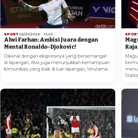
SPORT
26/01/2026 - 13:43
SPOR
Alwi Farhan: Ambisi Juara dengan
Magu
Mental Ronaldo-Djokovic!
Raja
Dikenal dengan ekspresinya yang bersemangat
Magui
di lapangan, Alwi juga menunjukkan kemampuan
berma
komunikasi yang baik di luar lapangan, terutama…
menun
Stati