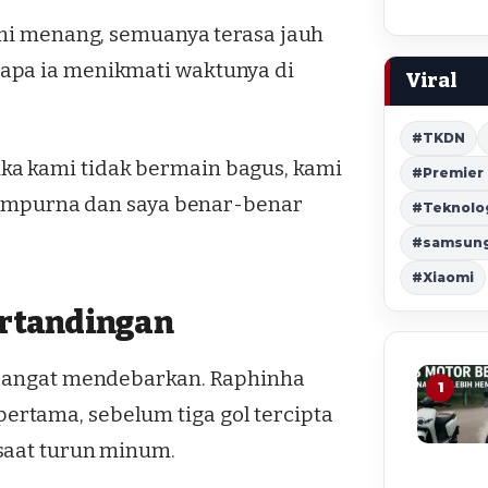
ami menang, semuanya terasa jauh
apa ia menikmati waktunya di
Viral
#TKDN
ka kami tidak bermain bagus, kami
#Premier
 sempurna dan saya benar-benar
#Teknolo
#samsung 
#Xiaomi
ertandingan
g sangat mendebarkan. Raphinha
1
rtama, sebelum tiga gol tercipta
saat turun minum.