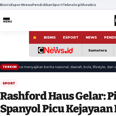
Bisnis
Esport
News
Pendidikan
Sport
Teknologi
Showbiz
MENU
BISNIS
ESPORT
NEWS
PENDI
Sumatera
aksi menyajikan berita nasional, daerah, bola, lifestyle, dan video ter
TERKINI
SPORT
Rashford Haus Gelar: P
Spanyol Picu Kejayaan