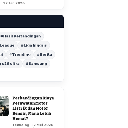
22 Jan 2026
#Hasil Pertandingan
 League
#Liga Inggris
gi
#Trending
#Berita
s26 ultra
#Samsung
Perbandingan Biaya
Perawatan Motor
Listrik dan Motor
Bensin, Mana Lebih
Hemat?
Teknologi • 2 Mei 2026