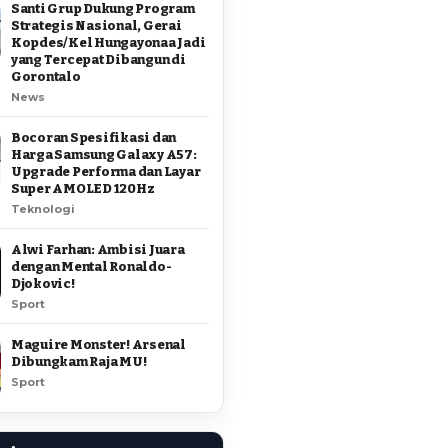
Santi Grup Dukung Program
Strategis Nasional, Gerai
Kopdes/Kel Hungayonaa Jadi
yang Tercepat Dibangun di
Gorontalo
News
Bocoran Spesifikasi dan
Harga Samsung Galaxy A57:
Upgrade Performa dan Layar
Super AMOLED 120Hz
Teknologi
Alwi Farhan: Ambisi Juara
dengan Mental Ronaldo-
Djokovic!
Sport
Maguire Monster! Arsenal
Dibungkam Raja MU!
Sport