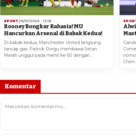
SPORT
26/01/2026 - 13:18
SPOR
Rooney Bongkar Rahasia! MU
Alwi
Hancurkan Arsenal di Babak Kedua!
Mast
Di babak kedua, Manchester United langsung
Ganda
tancap gas. Patrick Dorgu membawa Setan
Comeb
Merah unggul pada menit ke-50 dengan…
nomor
Chen
Komentar