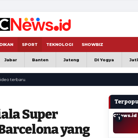
DIKAN
SPORT
TEKNOLOGI
SHOWBIZ
Jabar
Banten
Jateng
DI Yogya
Jat
baru.
Terpopu
iala Super
CNews.id
1
 Barcelona yang