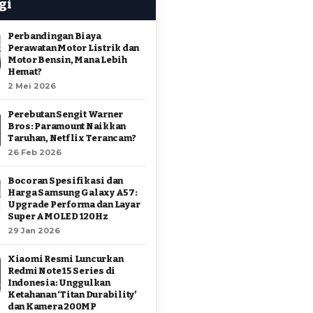
gi
Perbandingan Biaya
Perawatan Motor Listrik dan
Motor Bensin, Mana Lebih
Hemat?
2 Mei 2026
Perebutan Sengit Warner
Bros: Paramount Naikkan
Taruhan, Netflix Terancam?
26 Feb 2026
Bocoran Spesifikasi dan
Harga Samsung Galaxy A57:
Upgrade Performa dan Layar
Super AMOLED 120Hz
29 Jan 2026
Xiaomi Resmi Luncurkan
Redmi Note 15 Series di
Indonesia: Unggulkan
Ketahanan ‘Titan Durability’
dan Kamera 200MP