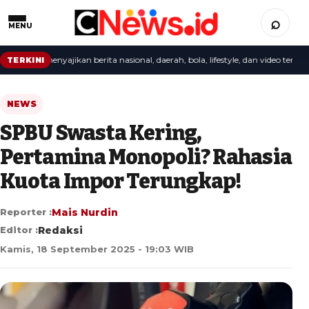
⌕
MENU
aksi menyajikan berita nasional, daerah, bola, lifestyle, dan video terbaru.
TERKINI
NEWS
SPBU Swasta Kering,
Pertamina Monopoli? Rahasia
Kuota Impor Terungkap!
Reporter :
Mais Nurdin
Editor :
Redaksi
Kamis, 18 September 2025 - 19:03 WIB