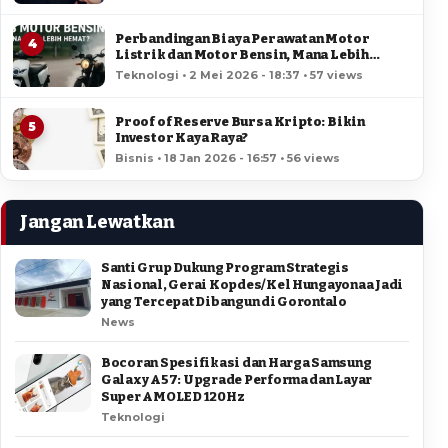
Perbandingan Biaya Perawatan Motor
4
Listrik dan Motor Bensin, Mana Lebih
Hemat?
Teknologi • 2 Mei 2026 - 18:37 • 57 views
Proof of Reserve Bursa Kripto: Bikin
5
Investor Kaya Raya?
Bisnis • 18 Jan 2026 - 16:57 • 56 views
Jangan Lewatkan
Santi Grup Dukung Program Strategis
Nasional, Gerai Kopdes/Kel Hungayonaa Jadi
yang Tercepat Dibangun di Gorontalo
News
Bocoran Spesifikasi dan Harga Samsung
Galaxy A57: Upgrade Performa dan Layar
Super AMOLED 120Hz
Teknologi