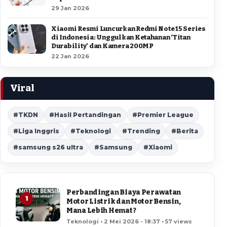
29 Jan 2026
Xiaomi Resmi Luncurkan Redmi Note 15 Series
di Indonesia: Unggulkan Ketahanan ‘Titan
Durability’ dan Kamera 200MP
22 Jan 2026
Viral
#TKDN
#Hasil Pertandingan
#Premier League
#Liga Inggris
#Teknologi
#Trending
#Berita
#samsung s26 ultra
#Samsung
#Xiaomi
Perbandingan Biaya Perawatan
1
Motor Listrik dan Motor Bensin,
Mana Lebih Hemat?
Teknologi • 2 Mei 2026 - 18:37 • 57 views