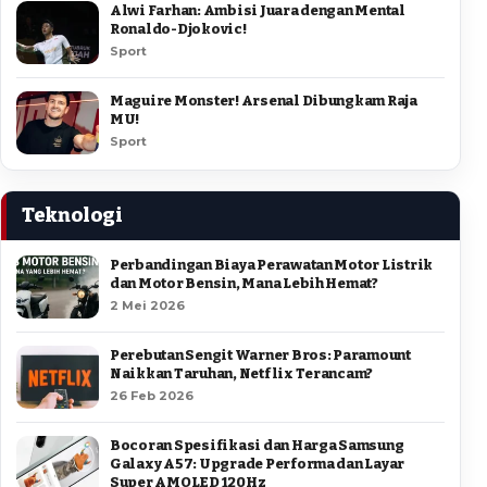
Alwi Farhan: Ambisi Juara dengan Mental
Ronaldo-Djokovic!
Sport
Maguire Monster! Arsenal Dibungkam Raja
MU!
Sport
Teknologi
Perbandingan Biaya Perawatan Motor Listrik
dan Motor Bensin, Mana Lebih Hemat?
2 Mei 2026
Perebutan Sengit Warner Bros: Paramount
Naikkan Taruhan, Netflix Terancam?
26 Feb 2026
Bocoran Spesifikasi dan Harga Samsung
Galaxy A57: Upgrade Performa dan Layar
Super AMOLED 120Hz