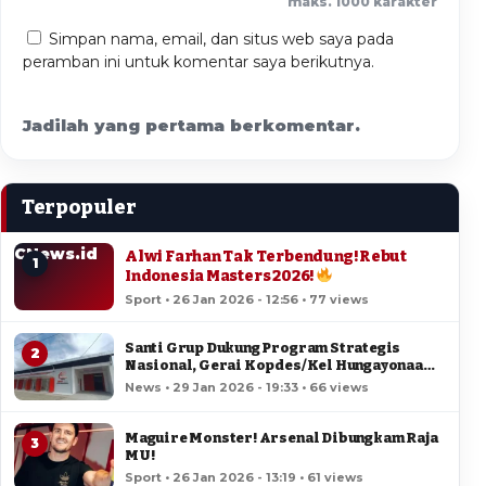
maks. 1000 karakter
Simpan nama, email, dan situs web saya pada
peramban ini untuk komentar saya berikutnya.
Jadilah yang pertama berkomentar.
Terpopuler
CNews.id
Alwi Farhan Tak Terbendung! Rebut
1
Indonesia Masters 2026!
Sport • 26 Jan 2026 - 12:56 • 77 views
Santi Grup Dukung Program Strategis
2
Nasional, Gerai Kopdes/Kel Hungayonaa
Jadi yang Tercepat Dibangun di Gorontalo
News • 29 Jan 2026 - 19:33 • 66 views
Maguire Monster! Arsenal Dibungkam Raja
3
MU!
Sport • 26 Jan 2026 - 13:19 • 61 views