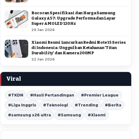
Bocoran Spesifikasi dan Harga Samsung
Galaxy A57: Upgrade Performa dan Layar
Super AMOLED 120Hz
29 Jan 2026
Xiaomi Resmi Luncurkan Redmi Note 15 Series
di Indonesia: Unggulkan Ketahanan ‘Titan
Durability’ dan Kamera 200MP
22 Jan 2026
Viral
#TKDN
#Hasil Pertandingan
#Premier League
#Liga Inggris
#Teknologi
#Trending
#Berita
#samsung s26 ultra
#Samsung
#Xiaomi