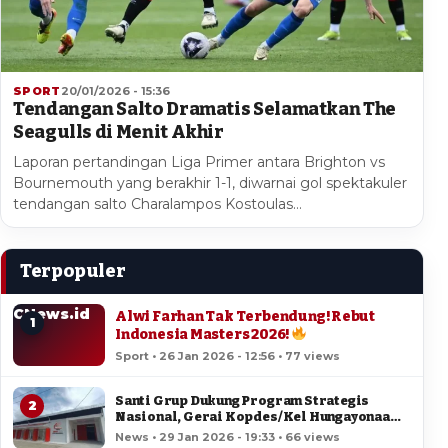
SPORT
20/01/2026 - 15:36
Tendangan Salto Dramatis Selamatkan The
Seagulls di Menit Akhir
Laporan pertandingan Liga Primer antara Brighton vs
Bournemouth yang berakhir 1-1, diwarnai gol spektakuler
tendangan salto Charalampos Kostoulas…
Terpopuler
CNews.id
Alwi Farhan Tak Terbendung! Rebut
1
Indonesia Masters 2026!
Sport • 26 Jan 2026 - 12:56 • 77 views
Santi Grup Dukung Program Strategis
2
Nasional, Gerai Kopdes/Kel Hungayonaa
Jadi yang Tercepat Dibangun di Gorontalo
News • 29 Jan 2026 - 19:33 • 66 views