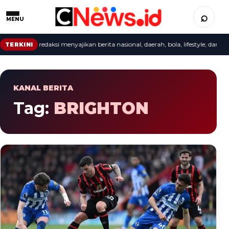
⌕
MENU
ate cepat: redaksi menyajikan berita nasional, daerah, bola, lifestyle, dan vide
TERKINI
KANAL BERITA
Tag:
BRIGHTON