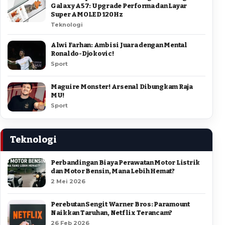
Galaxy A57: Upgrade Performa dan Layar
Super AMOLED 120Hz
Teknologi
Alwi Farhan: Ambisi Juara dengan Mental
Ronaldo-Djokovic!
Sport
Maguire Monster! Arsenal Dibungkam Raja
MU!
Sport
Teknologi
Perbandingan Biaya Perawatan Motor Listrik
dan Motor Bensin, Mana Lebih Hemat?
2 Mei 2026
Perebutan Sengit Warner Bros: Paramount
Naikkan Taruhan, Netflix Terancam?
26 Feb 2026