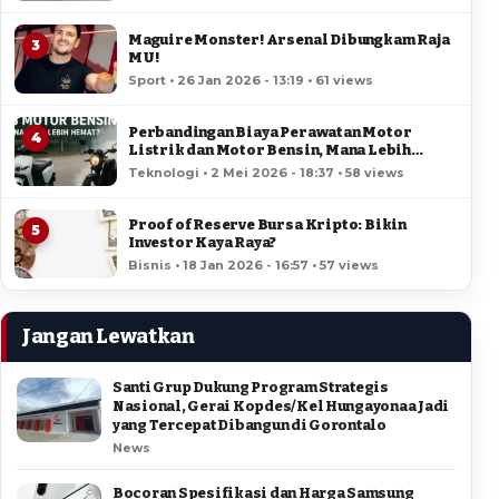
Maguire Monster! Arsenal Dibungkam Raja
3
MU!
Sport • 26 Jan 2026 - 13:19 • 61 views
Perbandingan Biaya Perawatan Motor
4
Listrik dan Motor Bensin, Mana Lebih
Hemat?
Teknologi • 2 Mei 2026 - 18:37 • 58 views
Proof of Reserve Bursa Kripto: Bikin
5
Investor Kaya Raya?
Bisnis • 18 Jan 2026 - 16:57 • 57 views
Jangan Lewatkan
Santi Grup Dukung Program Strategis
Nasional, Gerai Kopdes/Kel Hungayonaa Jadi
yang Tercepat Dibangun di Gorontalo
News
Bocoran Spesifikasi dan Harga Samsung