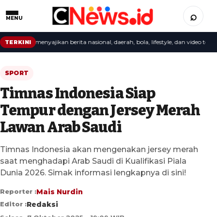
⌕
MENU
redaksi menyajikan berita nasional, daerah, bola, lifestyle, dan video terbaru.
TERKINI
SPORT
Timnas Indonesia Siap
Tempur dengan Jersey Merah
Lawan Arab Saudi
Timnas Indonesia akan mengenakan jersey merah
saat menghadapi Arab Saudi di Kualifikasi Piala
Dunia 2026. Simak informasi lengkapnya di sini!
Reporter :
Mais Nurdin
Editor :
Redaksi