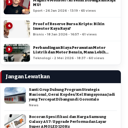
Maguire Monster! Arsenal Dibungkam Raja
3
MU!
Sport • 26 Jan 2026 - 13:19 • 65 views
Proof of Reserve Bursa Kripto: Bikin
4
Investor Kaya Raya?
Bisnis • 18 Jan 2026 - 16:57 • 61 views
Perbandingan Biaya Perawatan Motor
5
Listrik dan Motor Bensin, Mana Lebih
Hemat?
Teknologi • 2 Mei 2026 - 18:37 • 60 views
Jangan Lewatkan
Santi Grup Dukung Program Strategis
Nasional, Gerai Kopdes/Kel Hungayonaa Jadi
yang Tercepat Dibangun di Gorontalo
News
Bocoran Spesifikasi dan Harga Samsung
Galaxy A57: Upgrade Performa dan Layar
Super AMOLED 120Hz