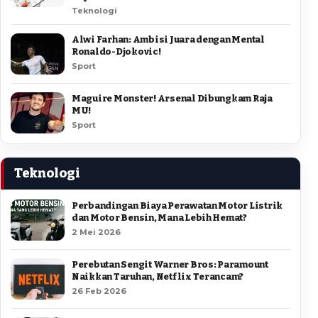
Teknologi
Alwi Farhan: Ambisi Juara dengan Mental
Ronaldo-Djokovic!
Sport
Maguire Monster! Arsenal Dibungkam Raja
MU!
Sport
Teknologi
Perbandingan Biaya Perawatan Motor Listrik
dan Motor Bensin, Mana Lebih Hemat?
2 Mei 2026
Perebutan Sengit Warner Bros: Paramount
Naikkan Taruhan, Netflix Terancam?
26 Feb 2026