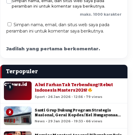
Simpan nama, email, dan situs web saya pada
peramban ini untuk komentar saya berikutnya.
maks. 1000 karakter
Simpan nama, email, dan situs web saya pada
peramban ini untuk komentar saya berikutnya.
Jadilah yang pertama berkomentar.
Terpopuler
CNews.id
Alwi Farhan Tak Terbendung! Rebut
1
Indonesia Masters 2026!
Sport • 26 Jan 2026 - 12:56 • 79 views
Santi Grup Dukung Program Strategis
2
Nasional, Gerai Kopdes/Kel Hungayonaa
Jadi yang Tercepat Dibangun di Gorontalo
News • 29 Jan 2026 - 19:33 • 66 views