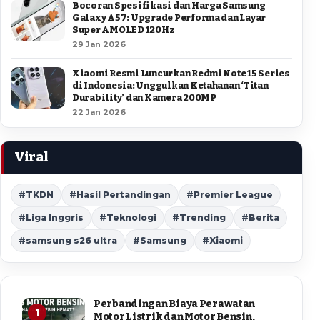
Bocoran Spesifikasi dan Harga Samsung
Galaxy A57: Upgrade Performa dan Layar
Super AMOLED 120Hz
29 Jan 2026
Xiaomi Resmi Luncurkan Redmi Note 15 Series
di Indonesia: Unggulkan Ketahanan ‘Titan
Durability’ dan Kamera 200MP
22 Jan 2026
Viral
#TKDN
#Hasil Pertandingan
#Premier League
#Liga Inggris
#Teknologi
#Trending
#Berita
#samsung s26 ultra
#Samsung
#Xiaomi
Perbandingan Biaya Perawatan
1
Motor Listrik dan Motor Bensin,