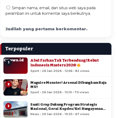
Simpan nama, email, dan situs web saya pada
peramban ini untuk komentar saya berikutnya.
Jadilah yang pertama berkomentar.
Terpopuler
CNews.id
Alwi Farhan Tak Terbendung! Rebut
1
Indonesia Masters 2026!
Sport • 26 Jan 2026 - 12:56 • 82 views
Maguire Monster! Arsenal Dibungkam Raja
2
MU!
Sport • 26 Jan 2026 - 13:19 • 70 views
Santi Grup Dukung Program Strategis
3
Nasional, Gerai Kopdes/Kel Hungayonaa
Jadi yang Tercepat Dibangun di Gorontalo
News • 29 Jan 2026 - 19:33 • 67 views