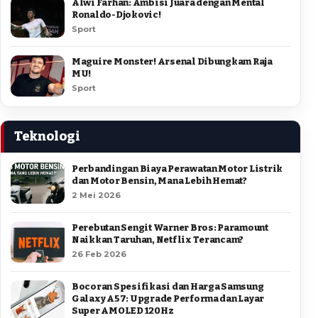
Alwi Farhan: Ambisi Juara dengan Mental
Ronaldo-Djokovic!
Sport
Maguire Monster! Arsenal Dibungkam Raja
MU!
Sport
Teknologi
Perbandingan Biaya Perawatan Motor Listrik
dan Motor Bensin, Mana Lebih Hemat?
2 Mei 2026
Perebutan Sengit Warner Bros: Paramount
Naikkan Taruhan, Netflix Terancam?
26 Feb 2026
Bocoran Spesifikasi dan Harga Samsung
Galaxy A57: Upgrade Performa dan Layar
Super AMOLED 120Hz