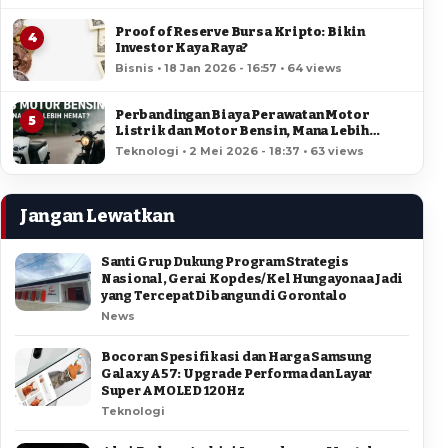
Proof of Reserve Bursa Kripto: Bikin
4
Investor Kaya Raya?
Bisnis • 18 Jan 2026 - 16:57 • 64 views
Perbandingan Biaya Perawatan Motor
5
Listrik dan Motor Bensin, Mana Lebih
Hemat?
Teknologi • 2 Mei 2026 - 18:37 • 63 views
Jangan Lewatkan
Santi Grup Dukung Program Strategis
Nasional, Gerai Kopdes/Kel Hungayonaa Jadi
yang Tercepat Dibangun di Gorontalo
News
Bocoran Spesifikasi dan Harga Samsung
Galaxy A57: Upgrade Performa dan Layar
Super AMOLED 120Hz
Teknologi