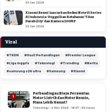
29 Jan 2026
Xiaomi Resmi Luncurkan Redmi Note 15 Series
di Indonesia: Unggulkan Ketahanan ‘Titan
Durability’ dan Kamera 200MP
22 Jan 2026
Viral
#TKDN
#Hasil Pertandingan
#Premier League
#Liga Inggris
#Teknologi
#Trending
#Berita
#samsung s26 ultra
#Samsung
#Xiaomi
Perbandingan Biaya Perawatan
1
Motor Listrik dan Motor Bensin,
Mana Lebih Hemat?
Teknologi • 2 Mei 2026 - 18:37 • 63 views