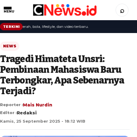
⌕
MENU
nal, daerah, bola, lifestyle, dan video terbaru.
TERKINI
NEWS
Tragedi Himateta Unsri:
Pembinaan Mahasiswa Baru
Terbongkar, Apa Sebenarnya
Terjadi?
Reporter :
Mais Nurdin
Editor :
Redaksi
Kamis, 25 September 2025 - 18:12 WIB