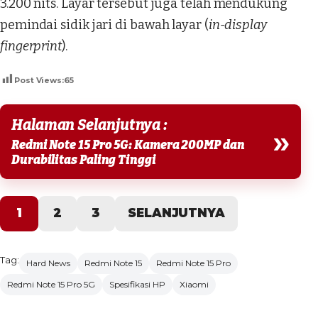
3.200 nits. Layar tersebut juga telah mendukung
pemindai sidik jari di bawah layar (
in-display
fingerprint
).
Post Views:
65
Halaman Selanjutnya :
»
Redmi Note 15 Pro 5G: Kamera 200MP dan
Durabilitas Paling Tinggi
1
2
3
SELANJUTNYA
Tag:
Hard News
Redmi Note 15
Redmi Note 15 Pro
Redmi Note 15 Pro 5G
Spesifikasi HP
Xiaomi