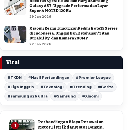
Bocoran Spesifikasi dan Harga Samsung
Galaxy A57: Upgrade Performa dan Layar
Super AMOLED 120Hz
29 Jan 2026
Xiaomi Resmi Luncurkan Redmi Note 15 Series
di Indonesia: Unggulkan Ketahanan ‘Titan
Durability’ dan Kamera 200MP
22 Jan 2026
Viral
#TKDN
#Hasil Pertandingan
#Premier League
#Liga Inggris
#Teknologi
#Trending
#Berita
#samsung s26 ultra
#Samsung
#Xiaomi
Perbandingan Biaya Perawatan
1
Motor Listrik dan Motor Bensin,