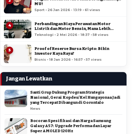
3
MU!
Sport • 26 Jan 2026 - 13:19 • 61 views
Perbandingan Biaya Perawatan Motor
4
Listrik dan Motor Bensin, Mana Lebih
Hemat?
Teknologi • 2 Mei 2026 - 18:37 • 58 views
Proof of Reserve Bursa Kripto: Bikin
5
Investor Kaya Raya?
Bisnis • 18 Jan 2026 - 16:57 • 57 views
Jangan Lewatkan
Santi Grup Dukung Program Strategis
Nasional, Gerai Kopdes/Kel Hungayonaa Jadi
yang Tercepat Dibangun di Gorontalo
News
Bocoran Spesifikasi dan Harga Samsung
Galaxy A57: Upgrade Performa dan Layar
Super AMOLED 120Hz