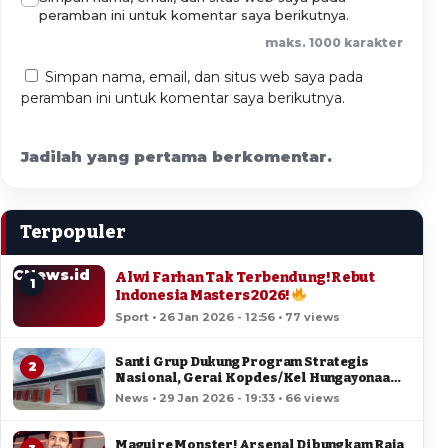
peramban ini untuk komentar saya berikutnya.
maks. 1000 karakter
Simpan nama, email, dan situs web saya pada
peramban ini untuk komentar saya berikutnya.
Jadilah yang pertama berkomentar.
Terpopuler
CNews.id
Alwi Farhan Tak Terbendung! Rebut
1
Indonesia Masters 2026!
Sport • 26 Jan 2026 - 12:56 • 77 views
Santi Grup Dukung Program Strategis
2
Nasional, Gerai Kopdes/Kel Hungayonaa
Jadi yang Tercepat Dibangun di Gorontalo
News • 29 Jan 2026 - 19:33 • 66 views
Maguire Monster! Arsenal Dibungkam Raja