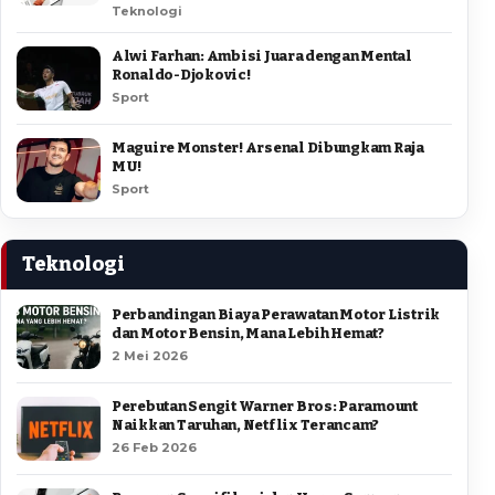
Teknologi
Alwi Farhan: Ambisi Juara dengan Mental
Ronaldo-Djokovic!
Sport
Maguire Monster! Arsenal Dibungkam Raja
MU!
Sport
Teknologi
Perbandingan Biaya Perawatan Motor Listrik
dan Motor Bensin, Mana Lebih Hemat?
2 Mei 2026
Perebutan Sengit Warner Bros: Paramount
Naikkan Taruhan, Netflix Terancam?
26 Feb 2026