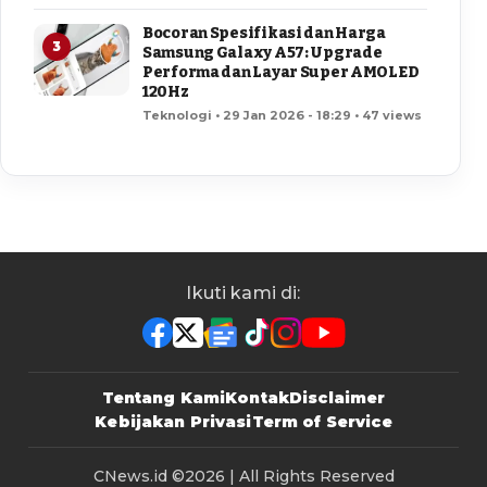
Bocoran Spesifikasi dan Harga
3
Samsung Galaxy A57: Upgrade
Performa dan Layar Super AMOLED
120Hz
Teknologi • 29 Jan 2026 - 18:29 • 47 views
Ikuti kami di:
Tentang Kami
Kontak
Disclaimer
Kebijakan Privasi
Term of Service
CNews.id
©2026 | All Rights Reserved