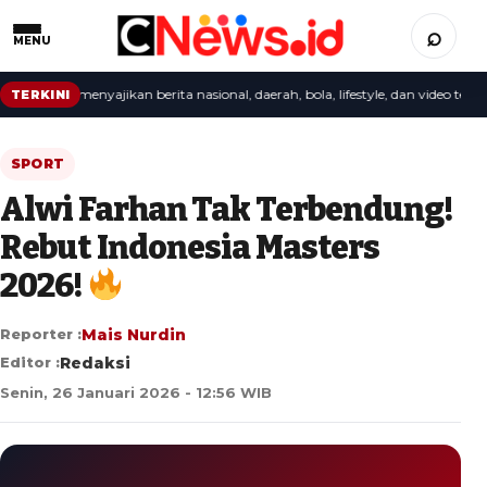
⌕
MENU
redaksi menyajikan berita nasional, daerah, bola, lifestyle, dan video terbaru.
TERKINI
SPORT
Alwi Farhan Tak Terbendung!
Rebut Indonesia Masters
2026!
Reporter :
Mais Nurdin
Editor :
Redaksi
Senin, 26 Januari 2026 - 12:56 WIB