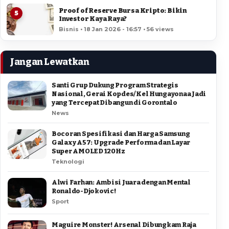
Proof of Reserve Bursa Kripto: Bikin
5
Investor Kaya Raya?
Bisnis • 18 Jan 2026 - 16:57 • 56 views
Jangan Lewatkan
Santi Grup Dukung Program Strategis
Nasional, Gerai Kopdes/Kel Hungayonaa Jadi
yang Tercepat Dibangun di Gorontalo
News
Bocoran Spesifikasi dan Harga Samsung
Galaxy A57: Upgrade Performa dan Layar
Super AMOLED 120Hz
Teknologi
Alwi Farhan: Ambisi Juara dengan Mental
Ronaldo-Djokovic!
Sport
Maguire Monster! Arsenal Dibungkam Raja