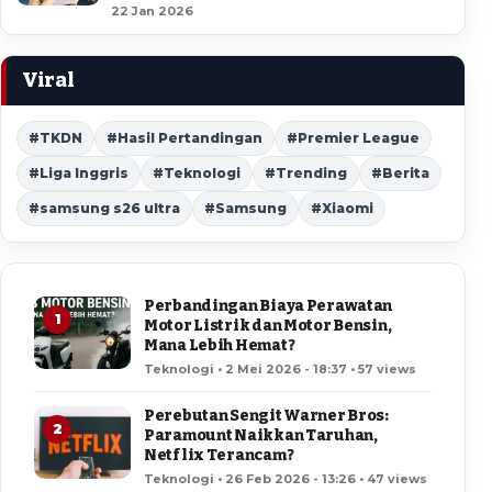
22 Jan 2026
Viral
#TKDN
#Hasil Pertandingan
#Premier League
#Liga Inggris
#Teknologi
#Trending
#Berita
#samsung s26 ultra
#Samsung
#Xiaomi
Perbandingan Biaya Perawatan
1
Motor Listrik dan Motor Bensin,
Mana Lebih Hemat?
Teknologi • 2 Mei 2026 - 18:37 • 57 views
Perebutan Sengit Warner Bros:
2
Paramount Naikkan Taruhan,
Netflix Terancam?
Teknologi • 26 Feb 2026 - 13:26 • 47 views