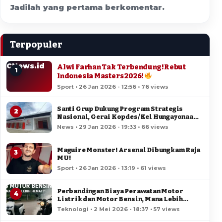
Jadilah yang pertama berkomentar.
Terpopuler
CNews.id
Alwi Farhan Tak Terbendung! Rebut
1
Indonesia Masters 2026!
Sport • 26 Jan 2026 - 12:56 • 76 views
Santi Grup Dukung Program Strategis
2
Nasional, Gerai Kopdes/Kel Hungayonaa
Jadi yang Tercepat Dibangun di Gorontalo
News • 29 Jan 2026 - 19:33 • 66 views
Maguire Monster! Arsenal Dibungkam Raja
3
MU!
Sport • 26 Jan 2026 - 13:19 • 61 views
Perbandingan Biaya Perawatan Motor
4
Listrik dan Motor Bensin, Mana Lebih
Hemat?
Teknologi • 2 Mei 2026 - 18:37 • 57 views