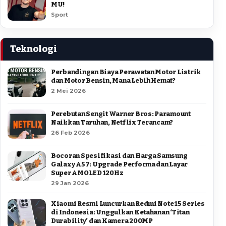
MU!
Sport
Teknologi
Perbandingan Biaya Perawatan Motor Listrik
dan Motor Bensin, Mana Lebih Hemat?
2 Mei 2026
Perebutan Sengit Warner Bros: Paramount
Naikkan Taruhan, Netflix Terancam?
26 Feb 2026
Bocoran Spesifikasi dan Harga Samsung
Galaxy A57: Upgrade Performa dan Layar
Super AMOLED 120Hz
29 Jan 2026
Xiaomi Resmi Luncurkan Redmi Note 15 Series
di Indonesia: Unggulkan Ketahanan ‘Titan
Durability’ dan Kamera 200MP