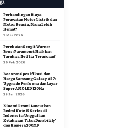
gi
Perbandingan Biaya
Perawatan Motor Listrik dan
Motor Bensin, Mana Lebih
Hemat?
2 Mei 2026
Perebutan Sengit Warner
Bros: Paramount Naikkan
Taruhan, Netflix Terancam?
26 Feb 2026
Bocoran Spesifikasi dan
Harga Samsung Galaxy A57:
Upgrade Performa dan Layar
Super AMOLED 120Hz
29 Jan 2026
Xiaomi Resmi Luncurkan
Redmi Note 15 Series di
Indonesia: Unggulkan
Ketahanan ‘Titan Durability’
dan Kamera 200MP