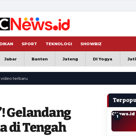
DIKAN
SPORT
TEKNOLOGI
SHOWBIZ
Jabar
Banten
Jateng
DI Yogya
Jat
erbaru.
Terpopu
’! Gelandang
CNews.id
1
a di Tengah