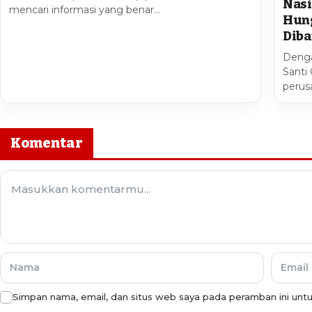
Nasi
mencari informasi yang benar…
Hung
Diba
Denga
Santi
perusa
Komentar
Simpan nama, email, dan situs web saya pada peramban ini unt