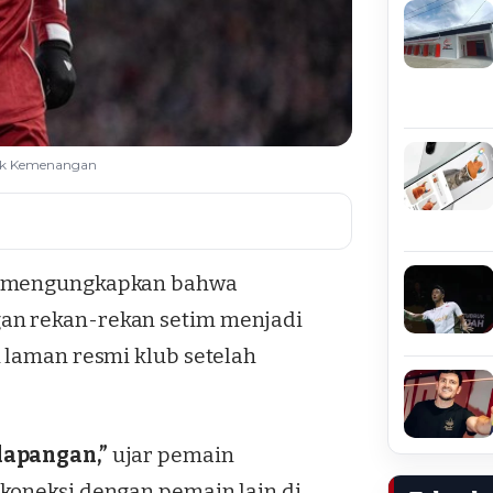
klik Kemenangan
tz mengungkapkan bahwa
an rekan-rekan setim menjadi
 laman resmi klub setelah
lapangan,”
ujar pemain
koneksi dengan pemain lain di