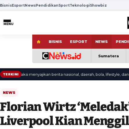
Bisnis
Esport
News
Pendidikan
Sport
Teknologi
Showbiz
MENU
BISNIS
ESPORT
NEWS
PENDI
Sumatera
edaksi menyajikan berita nasional, daerah, bola, lifestyle, dan video t
TERKINI
NEWS
Florian Wirtz ‘Meledak
Liverpool Kian Menggil