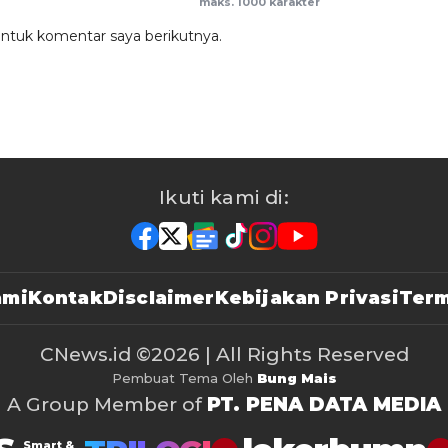
maks. 1000 karakter
untuk komentar saya berikutnya.
Ikuti kami di:
ami
Kontak
Disclaimer
Kebijakan Privasi
Term
CNews.id
©2026 | All Rights Reserved
Pembuat Tema Oleh
Bung Mais
A Group Member of
PT. PENA DATA MEDIA
Smart &