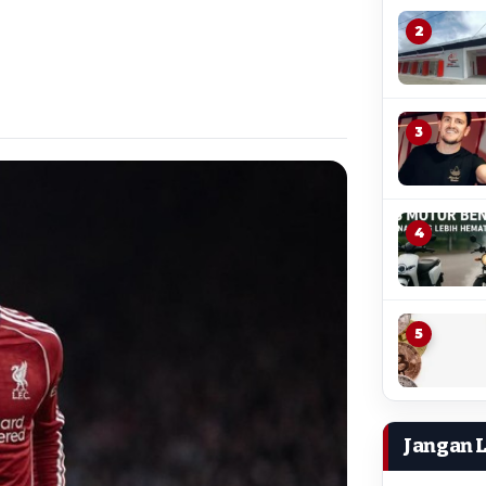
2
3
4
5
Jangan 