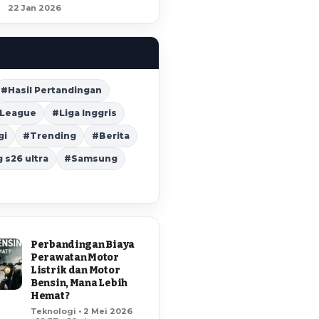
22 Jan 2026
#Hasil Pertandingan
 League
#Liga Inggris
gi
#Trending
#Berita
s26 ultra
#Samsung
Perbandingan Biaya
Perawatan Motor
Listrik dan Motor
Bensin, Mana Lebih
Hemat?
Teknologi • 2 Mei 2026