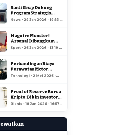
Santi Grup Dukung
Program Strategis
Nasional, Gerai
News • 29 Jan 2026 - 19:33 •
Kopdes/Kel
66 views
Hungayonaa Jadi yang
Tercepat Dibangun di
Maguire Monster!
Gorontalo
Arsenal Dibungkam
Raja MU!
Sport • 26 Jan 2026 - 13:19 •
64 views
Perbandingan Biaya
Perawatan Motor
Listrik dan Motor
Teknologi • 2 Mei 2026 -
Bensin, Mana Lebih
18:37 • 60 views
Hemat?
Proof of Reserve Bursa
Kripto: Bikin Investor
Kaya Raya?
Bisnis • 18 Jan 2026 - 16:57 •
60 views
Lewatkan