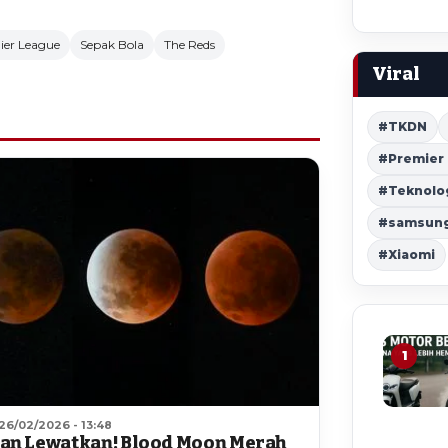
ier League
Sepak Bola
The Reds
Viral
#TKDN
#Premier
#Teknolo
#samsung 
#Xiaomi
1
26/02/2026 - 13:48
an Lewatkan! Blood Moon Merah