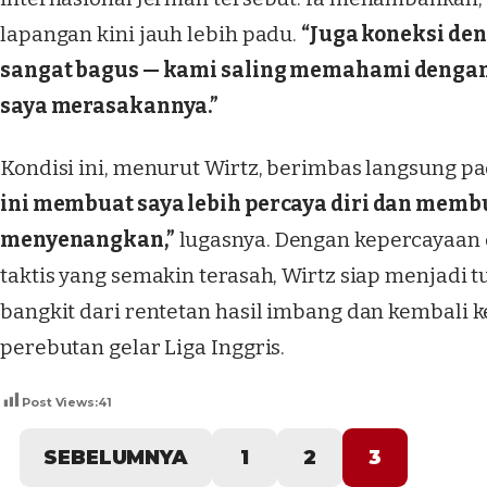
lapangan kini jauh lebih padu.
“Juga koneksi de
sangat bagus — kami saling memahami dengan l
saya merasakannya.”
Kondisi ini, menurut Wirtz, berimbas langsung p
ini membuat saya lebih percaya diri dan mem
menyenangkan,”
lugasnya. Dengan kepercayaan 
taktis yang semakin terasah, Wirtz siap menjadi
bangkit dari rentetan hasil imbang dan kembali 
perebutan gelar Liga Inggris.
Post Views:
41
SEBELUMNYA
1
2
3