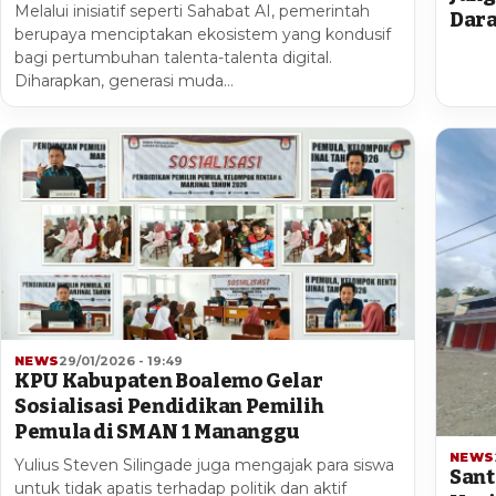
Melalui inisiatif seperti Sahabat AI, pemerintah
Dara
berupaya menciptakan ekosistem yang kondusif
bagi pertumbuhan talenta-talenta digital.
Diharapkan, generasi muda…
NEWS
29/01/2026 - 19:49
KPU Kabupaten Boalemo Gelar
Sosialisasi Pendidikan Pemilih
Pemula di SMAN 1 Mananggu
NEWS
Yulius Steven Silingade juga mengajak para siswa
Sant
untuk tidak apatis terhadap politik dan aktif