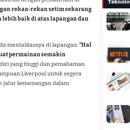
Teknolo
ngan rekan-rekan setim sekarang
ebih baik di atas lapangan dan
ada mentalitasnya di lapangan.
“Hal
buat permainan semakin
diri yang tinggi dan pemahaman
 tumpuan Liverpool untuk segera
ke jalur kemenangan dalam