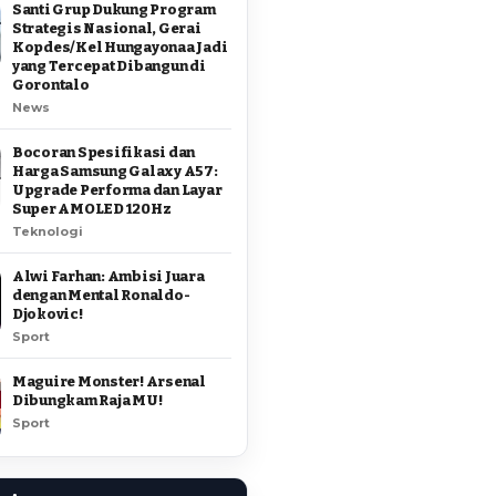
Santi Grup Dukung Program
Strategis Nasional, Gerai
Kopdes/Kel Hungayonaa Jadi
yang Tercepat Dibangun di
Gorontalo
News
Bocoran Spesifikasi dan
Harga Samsung Galaxy A57:
Upgrade Performa dan Layar
Super AMOLED 120Hz
Teknologi
Alwi Farhan: Ambisi Juara
dengan Mental Ronaldo-
Djokovic!
Sport
Maguire Monster! Arsenal
Dibungkam Raja MU!
Sport