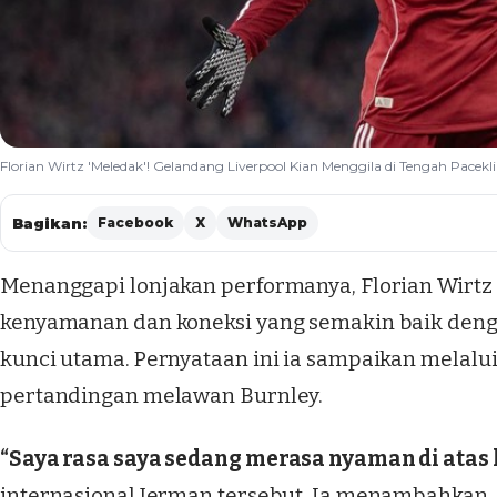
Florian Wirtz 'Meledak'! Gelandang Liverpool Kian Menggila di Tengah Pace
Bagikan:
Facebook
X
WhatsApp
Menanggapi lonjakan performanya, Florian Wir
kenyamanan dan koneksi yang semakin baik deng
kunci utama. Pernyataan ini ia sampaikan melalui
pertandingan melawan Burnley.
“Saya rasa saya sedang merasa nyaman di atas 
internasional Jerman tersebut. Ia menambahkan, 