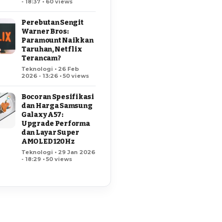
- 18:37 • 60 views
Perebutan Sengit
Warner Bros:
Paramount Naikkan
Taruhan, Netflix
Terancam?
Teknologi • 26 Feb
2026 - 13:26 • 50 views
Bocoran Spesifikasi
dan Harga Samsung
Galaxy A57:
Upgrade Performa
dan Layar Super
AMOLED 120Hz
Teknologi • 29 Jan 2026
- 18:29 • 50 views