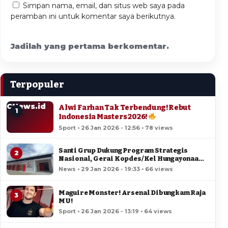
Simpan nama, email, dan situs web saya pada
peramban ini untuk komentar saya berikutnya.
Jadilah yang pertama berkomentar.
Terpopuler
CNews.id
Alwi Farhan Tak Terbendung! Rebut
1
Indonesia Masters 2026!
Sport • 26 Jan 2026 - 12:56 • 78 views
Santi Grup Dukung Program Strategis
2
Nasional, Gerai Kopdes/Kel Hungayonaa
Jadi yang Tercepat Dibangun di Gorontalo
News • 29 Jan 2026 - 19:33 • 66 views
Maguire Monster! Arsenal Dibungkam Raja
3
MU!
Sport • 26 Jan 2026 - 13:19 • 64 views