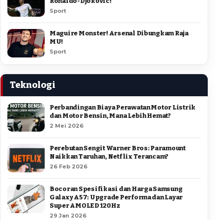
Ronaldo-Djokovic!
Sport
Maguire Monster! Arsenal Dibungkam Raja
MU!
Sport
Teknologi
Perbandingan Biaya Perawatan Motor Listrik
dan Motor Bensin, Mana Lebih Hemat?
2 Mei 2026
Perebutan Sengit Warner Bros: Paramount
Naikkan Taruhan, Netflix Terancam?
26 Feb 2026
Bocoran Spesifikasi dan Harga Samsung
Galaxy A57: Upgrade Performa dan Layar
Super AMOLED 120Hz
29 Jan 2026