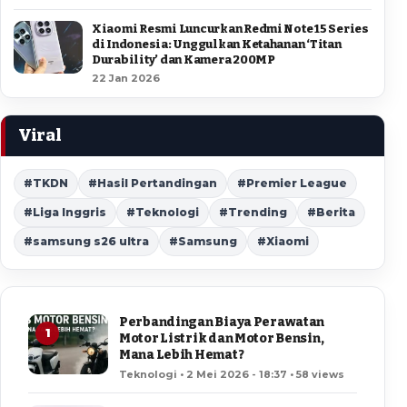
Xiaomi Resmi Luncurkan Redmi Note 15 Series
di Indonesia: Unggulkan Ketahanan ‘Titan
Durability’ dan Kamera 200MP
22 Jan 2026
Viral
#TKDN
#Hasil Pertandingan
#Premier League
#Liga Inggris
#Teknologi
#Trending
#Berita
#samsung s26 ultra
#Samsung
#Xiaomi
Perbandingan Biaya Perawatan
1
Motor Listrik dan Motor Bensin,
Mana Lebih Hemat?
Teknologi • 2 Mei 2026 - 18:37 • 58 views