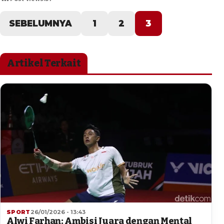
SEBELUMNYA
1
2
3
Artikel Terkait
SPORT
26/01/2026 - 13:43
Alwi Farhan: Ambisi Juara dengan Mental