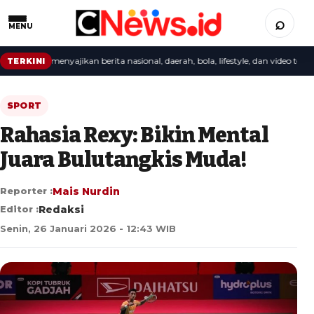
⌕
MENU
 redaksi menyajikan berita nasional, daerah, bola, lifestyle, dan video terbaru.
TERKINI
SPORT
Rahasia Rexy: Bikin Mental
Juara Bulutangkis Muda!
Reporter :
Mais Nurdin
Editor :
Redaksi
Senin, 26 Januari 2026 - 12:43 WIB