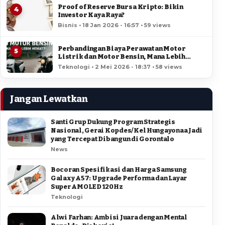
Proof of Reserve Bursa Kripto: Bikin
4
Investor Kaya Raya?
Bisnis • 18 Jan 2026 - 16:57 • 59 views
Perbandingan Biaya Perawatan Motor
5
Listrik dan Motor Bensin, Mana Lebih
Hemat?
Teknologi • 2 Mei 2026 - 18:37 • 58 views
Jangan Lewatkan
Santi Grup Dukung Program Strategis
Nasional, Gerai Kopdes/Kel Hungayonaa Jadi
yang Tercepat Dibangun di Gorontalo
News
Bocoran Spesifikasi dan Harga Samsung
Galaxy A57: Upgrade Performa dan Layar
Super AMOLED 120Hz
Teknologi
Alwi Farhan: Ambisi Juara dengan Mental