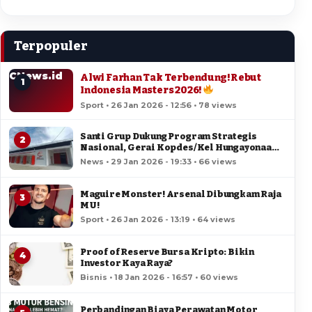
Terpopuler
CNews.id
Alwi Farhan Tak Terbendung! Rebut
1
Indonesia Masters 2026!
Sport • 26 Jan 2026 - 12:56 • 78 views
Santi Grup Dukung Program Strategis
2
Nasional, Gerai Kopdes/Kel Hungayonaa
Jadi yang Tercepat Dibangun di Gorontalo
News • 29 Jan 2026 - 19:33 • 66 views
Maguire Monster! Arsenal Dibungkam Raja
3
MU!
Sport • 26 Jan 2026 - 13:19 • 64 views
Proof of Reserve Bursa Kripto: Bikin
4
Investor Kaya Raya?
Bisnis • 18 Jan 2026 - 16:57 • 60 views
Perbandingan Biaya Perawatan Motor