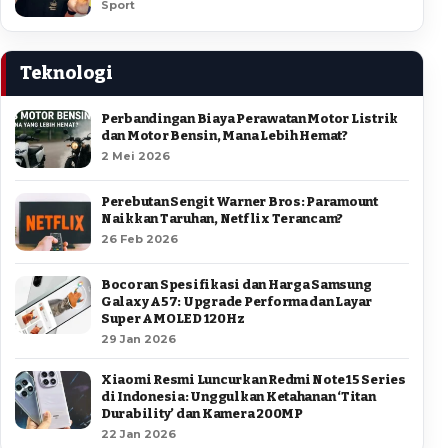
Sport
Teknologi
Perbandingan Biaya Perawatan Motor Listrik
dan Motor Bensin, Mana Lebih Hemat?
2 Mei 2026
Perebutan Sengit Warner Bros: Paramount
Naikkan Taruhan, Netflix Terancam?
26 Feb 2026
Bocoran Spesifikasi dan Harga Samsung
Galaxy A57: Upgrade Performa dan Layar
Super AMOLED 120Hz
29 Jan 2026
Xiaomi Resmi Luncurkan Redmi Note 15 Series
di Indonesia: Unggulkan Ketahanan ‘Titan
Durability’ dan Kamera 200MP
22 Jan 2026