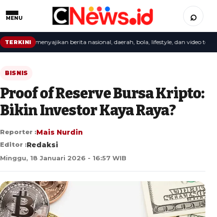
⌕
MENU
redaksi menyajikan berita nasional, daerah, bola, lifestyle, dan video terbaru.
TERKINI
BISNIS
Proof of Reserve Bursa Kripto:
Bikin Investor Kaya Raya?
Reporter :
Mais Nurdin
Editor :
Redaksi
Minggu, 18 Januari 2026 - 16:57 WIB