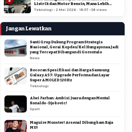
5
Listrik dan Motor Bensin, Mana Lebih
Hemat?
Teknologi • 2 Mei 2026 - 18:37 • 58 views
Jangan Lewatkan
Santi Grup Dukung Program Strategis
Nasional, Gerai Kopdes/Kel Hungayonaa Jadi
yang Tercepat Dibangun di Gorontalo
News
Bocoran Spesifikasi dan Harga Samsung
Galaxy A57: Upgrade Performa dan Layar
Super AMOLED 120Hz
Teknologi
Alwi Farhan: Ambisi Juara dengan Mental
Ronaldo-Djokovic!
Sport
Maguire Monster! Arsenal Dibungkam Raja
MU!