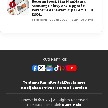
Bocoran Spesifikasi dan Harga
3
Samsung Galaxy A57: Upgrade
Performa dan Layar Super AMOLED
120Hz
Teknologi • 29 Jan 2026 - 18:29 • 48 views
Ikuti kami di:
Tentang Kami
Kontak
Disclaimer
Kebijakan Privasi
Term of Service
CNews.id
©2026 | All Rights Reserved
Pembuat Tema Oleh
Bung Mais