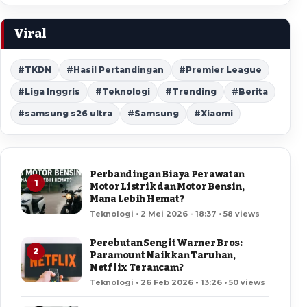
Viral
#TKDN
#Hasil Pertandingan
#Premier League
#Liga Inggris
#Teknologi
#Trending
#Berita
#samsung s26 ultra
#Samsung
#Xiaomi
Perbandingan Biaya Perawatan
1
Motor Listrik dan Motor Bensin,
Mana Lebih Hemat?
Teknologi • 2 Mei 2026 - 18:37 • 58 views
Perebutan Sengit Warner Bros:
2
Paramount Naikkan Taruhan,
Netflix Terancam?
Teknologi • 26 Feb 2026 - 13:26 • 50 views