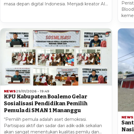
Perist
masa depan digital Indonesia. Menjadi kreator AI…
Blood
kemer
NEWS
29/01/2026 - 19:49
KPU Kabupaten Boalemo Gelar
Sosialisasi Pendidikan Pemilih
Pemula di SMAN 1 Mananggu
NEWS
“Pemilih pemula adalah aset demokrasi.
Sant
Partisipasi aktif dan sadar dari adik-adik sekalian
Nasi
akan sangat menentukan kualitas pemilu dan…