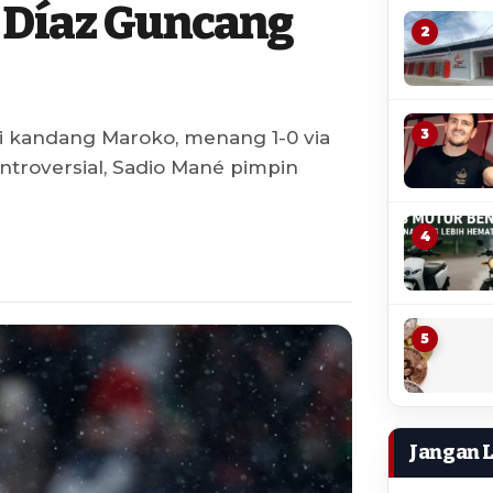
m Díaz Guncang
2
3
 di kandang Maroko, menang 1-0 via
ntroversial, Sadio Mané pimpin
4
5
Jangan 