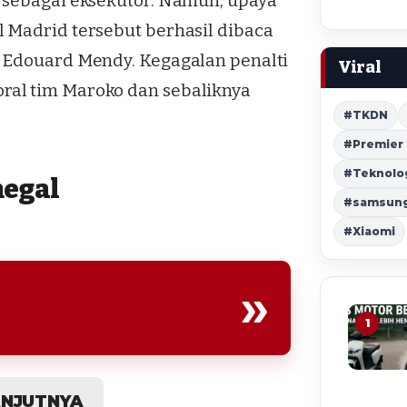
 sebagai eksekutor. Namun, upaya
 Madrid tersebut berhasil dibaca
, Edouard Mendy. Kegagalan penalti
Viral
ral tim Maroko dan sebaliknya
#TKDN
#Premier
#Teknolo
negal
#samsung 
#Xiaomi
»
1
ANJUTNYA