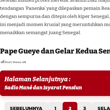
Setelah insiden protes mereda, Brahim Díaz maju
tendangan ‘Panenka’ yang dilepaskan pemain Real
dengan sempurna dan ditepis oleh kiper Senegal
ini menjadi momen krusial yang meruntuhkan mo
menaikkan semangat juang Senegal.
Pape Gueye dan Gelar Kedua Se
Post Views:
48
Halaman Selanjutnya :
Sadio Mané dan Isyarat Pensiun
SEBELUMNYA
1
2
3
SEL