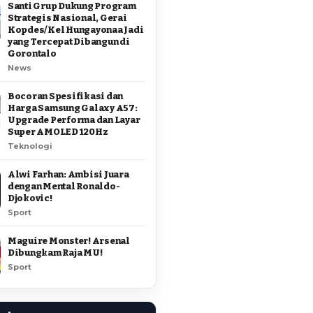
Santi Grup Dukung Program
Strategis Nasional, Gerai
Kopdes/Kel Hungayonaa Jadi
yang Tercepat Dibangun di
Gorontalo
News
Bocoran Spesifikasi dan
Harga Samsung Galaxy A57:
Upgrade Performa dan Layar
Super AMOLED 120Hz
Teknologi
Alwi Farhan: Ambisi Juara
dengan Mental Ronaldo-
Djokovic!
Sport
Maguire Monster! Arsenal
Dibungkam Raja MU!
Sport