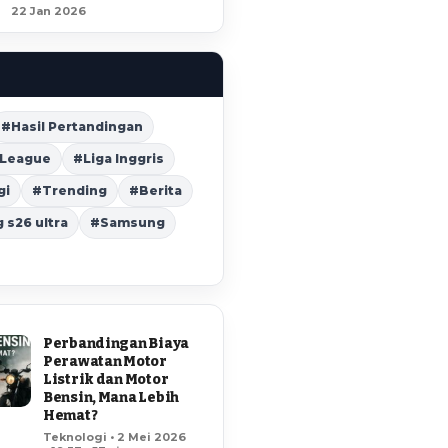
22 Jan 2026
#Hasil Pertandingan
 League
#Liga Inggris
gi
#Trending
#Berita
s26 ultra
#Samsung
Perbandingan Biaya
Perawatan Motor
Listrik dan Motor
Bensin, Mana Lebih
Hemat?
Teknologi • 2 Mei 2026