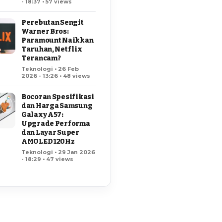
- 18:37 • 57 views
Perebutan Sengit
Warner Bros:
Paramount Naikkan
Taruhan, Netflix
Terancam?
Teknologi • 26 Feb
2026 - 13:26 • 48 views
Bocoran Spesifikasi
dan Harga Samsung
Galaxy A57:
Upgrade Performa
dan Layar Super
AMOLED 120Hz
Teknologi • 29 Jan 2026
- 18:29 • 47 views