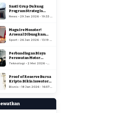
Santi Grup Dukung
Program Strategis
Nasional, Gerai
News • 29 Jan 2026 - 19:33 •
Kopdes/Kel
66 views
Hungayonaa Jadi yang
Tercepat Dibangun di
Maguire Monster!
Gorontalo
Arsenal Dibungkam
Raja MU!
Sport • 26 Jan 2026 - 13:19 •
61 views
Perbandingan Biaya
Perawatan Motor
Listrik dan Motor
Teknologi • 2 Mei 2026 -
Bensin, Mana Lebih
18:37 • 57 views
Hemat?
Proof of Reserve Bursa
Kripto: Bikin Investor
Kaya Raya?
Bisnis • 18 Jan 2026 - 16:57 •
56 views
Lewatkan