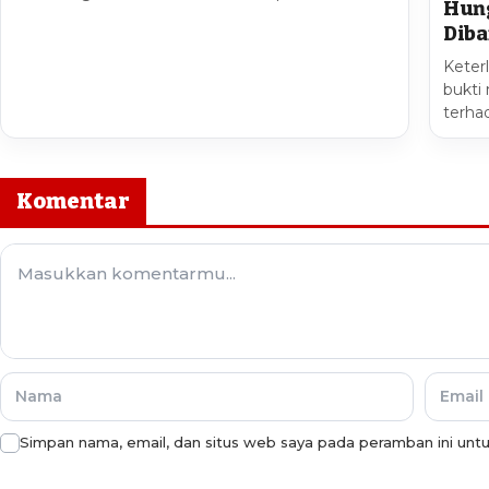
Hung
Diba
Keter
bukti
terha
Komentar
Simpan nama, email, dan situs web saya pada peramban ini unt