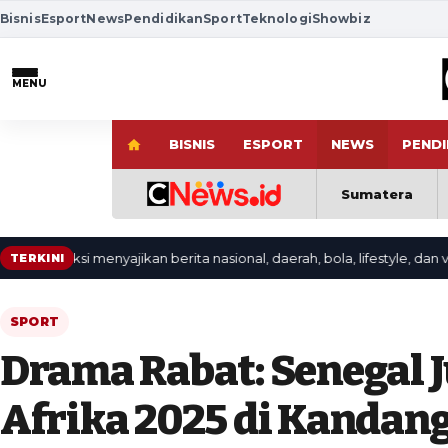
Bisnis
Esport
News
Pendidikan
Sport
Teknologi
Showbiz
MENU
BISNIS
ESPORT
NEWS
PENDI
Sumatera
aksi menyajikan berita nasional, daerah, bola, lifestyle, dan video ter
TERKINI
SPORT
Drama Rabat: Senegal J
Afrika 2025 di Kandan