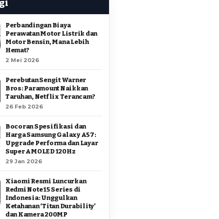
gi
Perbandingan Biaya
Perawatan Motor Listrik dan
Motor Bensin, Mana Lebih
Hemat?
2 Mei 2026
Perebutan Sengit Warner
Bros: Paramount Naikkan
Taruhan, Netflix Terancam?
26 Feb 2026
Bocoran Spesifikasi dan
Harga Samsung Galaxy A57:
Upgrade Performa dan Layar
Super AMOLED 120Hz
29 Jan 2026
Xiaomi Resmi Luncurkan
Redmi Note 15 Series di
Indonesia: Unggulkan
Ketahanan ‘Titan Durability’
dan Kamera 200MP