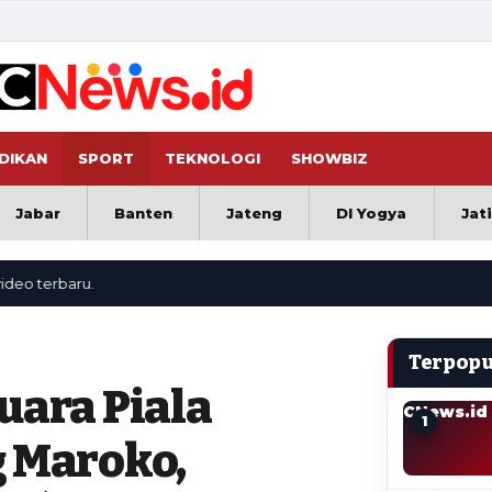
DIKAN
SPORT
TEKNOLOGI
SHOWBIZ
Jabar
Banten
Jateng
DI Yogya
Jat
baru.
Terpopu
uara Piala
CNews.id
1
g Maroko,