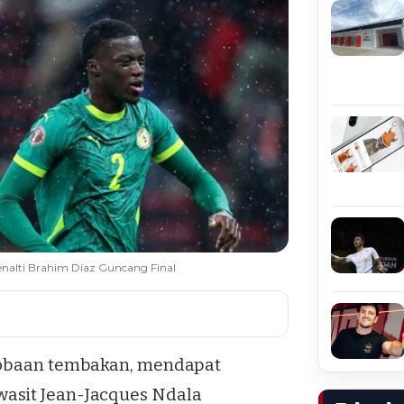
enalti Brahim Díaz Guncang Final
rcobaan tembakan, mendapat
asit Jean-Jacques Ndala