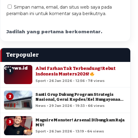
Simpan nama, email, dan situs web saya pada
peramban ini untuk komentar saya berikutnya.
Jadilah yang pertama berkomentar.
Terpopuler
CNews.id
Alwi Farhan Tak Terbendung! Rebut
1
Indonesia Masters 2026!
Sport • 26 Jan 2026 - 12:56 • 78 views
Santi Grup Dukung Program Strategis
2
Nasional, Gerai Kopdes/Kel Hungayonaa
Jadi yang Tercepat Dibangun di Gorontalo
News • 29 Jan 2026 - 19:33 • 66 views
Maguire Monster! Arsenal Dibungkam Raja
3
MU!
Sport • 26 Jan 2026 - 13:19 • 64 views