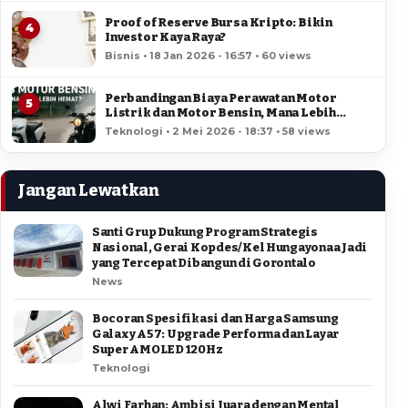
Proof of Reserve Bursa Kripto: Bikin
4
Investor Kaya Raya?
Bisnis • 18 Jan 2026 - 16:57 • 60 views
Perbandingan Biaya Perawatan Motor
5
Listrik dan Motor Bensin, Mana Lebih
Hemat?
Teknologi • 2 Mei 2026 - 18:37 • 58 views
Jangan Lewatkan
Santi Grup Dukung Program Strategis
Nasional, Gerai Kopdes/Kel Hungayonaa Jadi
yang Tercepat Dibangun di Gorontalo
News
Bocoran Spesifikasi dan Harga Samsung
Galaxy A57: Upgrade Performa dan Layar
Super AMOLED 120Hz
Teknologi
Alwi Farhan: Ambisi Juara dengan Mental