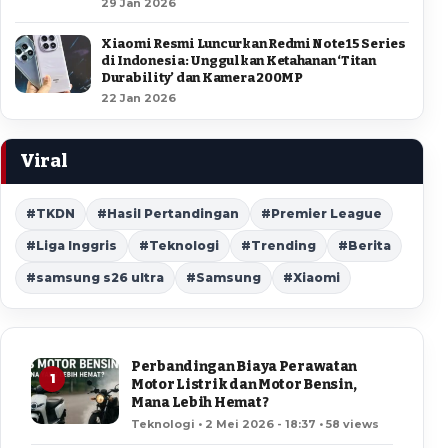
29 Jan 2026
Xiaomi Resmi Luncurkan Redmi Note 15 Series
di Indonesia: Unggulkan Ketahanan ‘Titan
Durability’ dan Kamera 200MP
22 Jan 2026
Viral
#TKDN
#Hasil Pertandingan
#Premier League
#Liga Inggris
#Teknologi
#Trending
#Berita
#samsung s26 ultra
#Samsung
#Xiaomi
Perbandingan Biaya Perawatan
1
Motor Listrik dan Motor Bensin,
Mana Lebih Hemat?
Teknologi • 2 Mei 2026 - 18:37 • 58 views