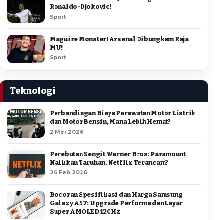
Ronaldo-Djokovic!
Sport
Maguire Monster! Arsenal Dibungkam Raja
MU!
Sport
Teknologi
Perbandingan Biaya Perawatan Motor Listrik
dan Motor Bensin, Mana Lebih Hemat?
2 Mei 2026
Perebutan Sengit Warner Bros: Paramount
Naikkan Taruhan, Netflix Terancam?
26 Feb 2026
Bocoran Spesifikasi dan Harga Samsung
Galaxy A57: Upgrade Performa dan Layar
Super AMOLED 120Hz